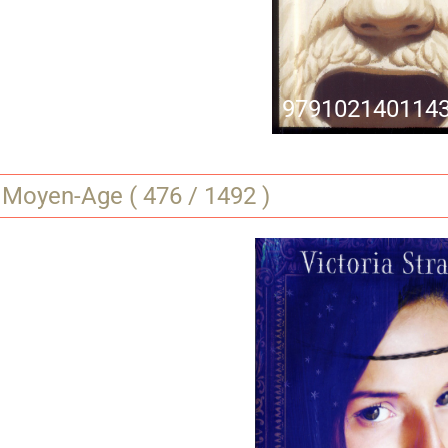
9791021401143
 Moyen-Age ( 476 / 1492 )