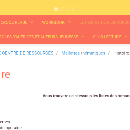
CROQU'REVUE
WORKBOOK
LE CENTRE DE RESSOURC
ROLES D'AUTRICES ET AUTEURS JEUNESSE
CLUB LECTURE
E CENTRE DE RESSOURCES
Mallettes thématiques
Histoire
ire
Vous trouverez ci-dessous les listes des romans
ernes
ntemporaine