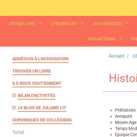
CROQU'LIVRE
CHRONIQUES
NOS SERVICES
NOS ACTIONS
PA
Accueil
L
ADHÉSION À L'ASSOCIATION
TROUVER UN LIVRE
Histo
ILS NOUS SOUTIENNENT
BILAN D'ACTIVITÉS
LE BLOG DE JULIANE LIT
Préhistoire
Antiquité
CHRONIQUES DE COLLÉGIENS
Moyen-Age
Temps Mod
Total
Epoque Co