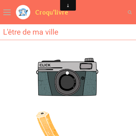
Croqu'livre
L'être de ma ville