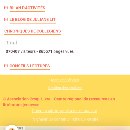
BILAN D'ACTIVITÉS
LE BLOG DE JULIANE LIT
CHRONIQUES DE COLLÉGIENS
Total
370407
visiteurs -
865571
pages vues
CONSEILS LECTURES
Mentions légales
Gestion des cookies
© Association Croqu'Livre - Centre régional de ressources en
littérature jeunesse
Créer un site internet avec e-monsite
Signaler un contenu illicite sur ce site
SPONSORS