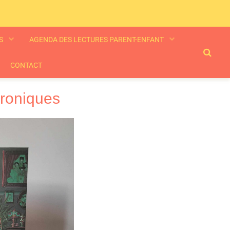
ES
AGENDA DES LECTURES PARENT-ENFANT
CONTACT
hroniques