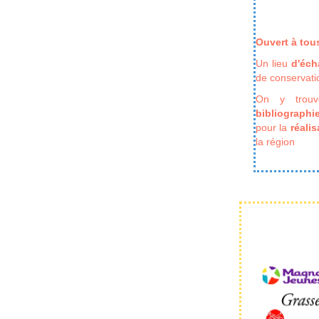
Ouvert à tou
Un lieu
d'éc
de conservati
On y trouv
bibliographi
pour la
réalis
la région