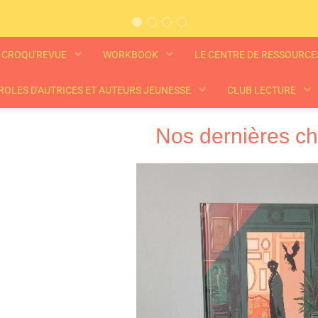
CROQU'REVUE
WORKBOOK
LE CENTRE DE RESSOURC
ROLES D'AUTRICES ET AUTEURS JEUNESSE
CLUB LECTURE
Nos dernières c