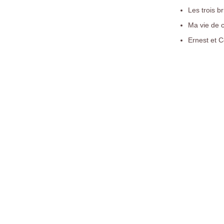
Les trois b
Ma vie de c
Ernest et C