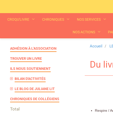
CROQU'LIVRE
CHRONIQUES
NOS SERVICES
NOS ACTIONS
PA
Accueil
L
ADHÉSION À L'ASSOCIATION
TROUVER UN LIVRE
Du liv
ILS NOUS SOUTIENNENT
BILAN D'ACTIVITÉS
LE BLOG DE JULIANE LIT
CHRONIQUES DE COLLÉGIENS
Total
Respire / 