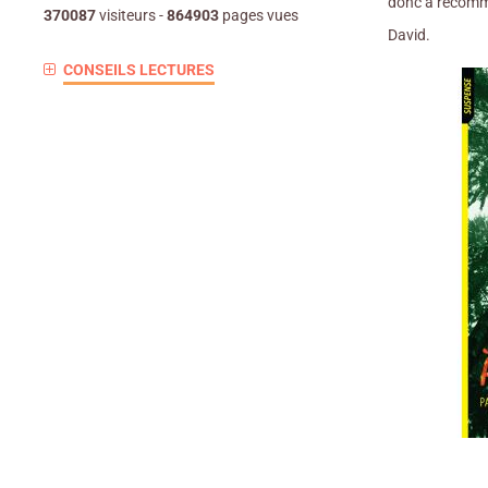
donc à recomm
370087
visiteurs -
864903
pages vues
David.
CONSEILS LECTURES