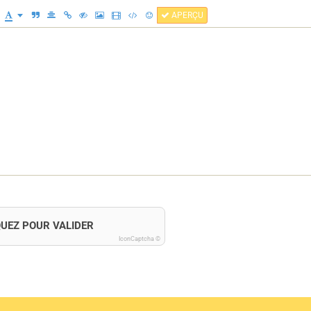
APERÇU
QUEZ POUR VALIDER
IconCaptcha ©