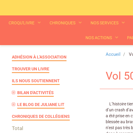
CROQU'LIVRE
CHRONIQUES
NOS SERVICES
NOS ACTIONS
PA
Accueil
Vo
ADHÉSION À L'ASSOCIATION
TROUVER UN LIVRE
Vol 50
ILS NOUS SOUTIENNENT
BILAN D'ACTIVITÉS
L’histoire tien
LE BLOG DE JULIANE LIT
d’un crash d’av
a été prise en 
CHRONIQUES DE COLLÉGIENS
blessée au bras
Total
n’est pas très 