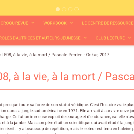
CROQU'REVUE
WORKBOOK
LE CENTRE DE RESSOURC
ROLES D'AUTRICES ET AUTEURS JEUNESSE
CLUB LECTURE
l 508, à la vie, à la mort / Pascale Perrier. - Oskar, 2017
8, à la vie, à la mort / Pasca
t presque toute sa force de son statut véridique. C’est l’histoire vraie plu
ion dans la jungle sud-américaine en 1971. Elle arrivait à survivre onze jo
charge. Ce fut un immense exploit de courage et d’endurance, car elle n’ava
 et à la jambe. Mais son père était un scientifique qui avait étudié la jungl
bien écrit, il y a beaucoup de répétition, mais le lecteur est tenu en haleine