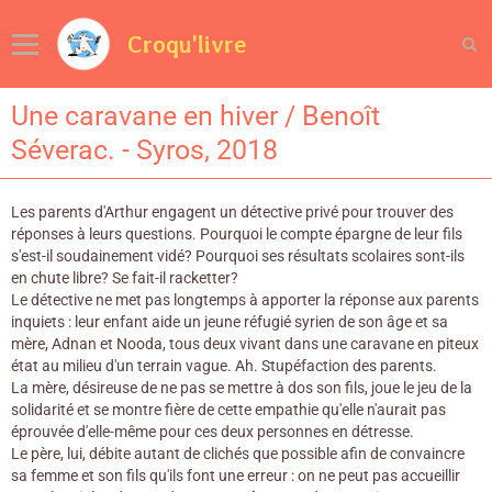
Croqu'livre
Une caravane en hiver / Benoît
Séverac. - Syros, 2018
Les parents d'Arthur engagent un détective privé pour trouver des
réponses à leurs questions. Pourquoi le compte épargne de leur fils
s'est-il soudainement vidé? Pourquoi ses résultats scolaires sont-ils
en chute libre? Se fait-il racketter?
Le détective ne met pas longtemps à apporter la réponse aux parents
inquiets : leur enfant aide un jeune réfugié syrien de son âge et sa
mère, Adnan et Nooda, tous deux vivant dans une caravane en piteux
état au milieu d'un terrain vague. Ah. Stupéfaction des parents.
La mère, désireuse de ne pas se mettre à dos son fils, joue le jeu de la
solidarité et se montre fière de cette empathie qu'elle n'aurait pas
éprouvée d'elle-même pour ces deux personnes en détresse.
Le père, lui, débite autant de clichés que possible afin de convaincre
sa femme et son fils qu'ils font une erreur : on ne peut pas accueillir