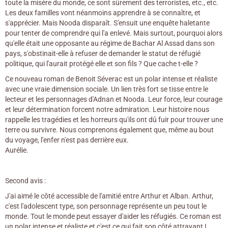
toute la misère du monde, ce sont sûrement des terroristes, etc., etc.
Les deux familles vont néanmoins apprendre à se connaître, et
s'apprécier. Mais Nooda disparaît. S'ensuit une enquête haletante
pour tenter de comprendre qui l'a enlevé. Mais surtout, pourquoi alors
qu'elle était une opposante au régime de Bachar Al Assad dans son
pays, s'obstinait-elle à refuser de demander le statut de réfugié
politique, qui l'aurait protégé elle et son fils ? Que cache t-elle ?
Ce nouveau roman de Benoit Séverac est un polar intense et réaliste
avec une vraie dimension sociale. Un lien très fort se tisse entre le
lecteur et les personnages d'Adnan et Nooda. Leur force, leur courage
et leur détermination forcent notre admiration. Leur histoire nous
rappelle les tragédies et les horreurs qu'ils ont dû fuir pour trouver une
terre ou survivre. Nous comprenons également que, même au bout
du voyage, l'enfer n'est pas derrière eux.
Aurélie.
Second avis :
J'ai aimé le côté accessible de l'amitié entre Arthur et Alban. Arthur,
c'est l'adolescent type, son personnage représente un peu tout le
monde. Tout le monde peut essayer d'aider les réfugiés. Ce roman est
un polar intense et réaliste et c'est ce qui fait son côté attrayant !