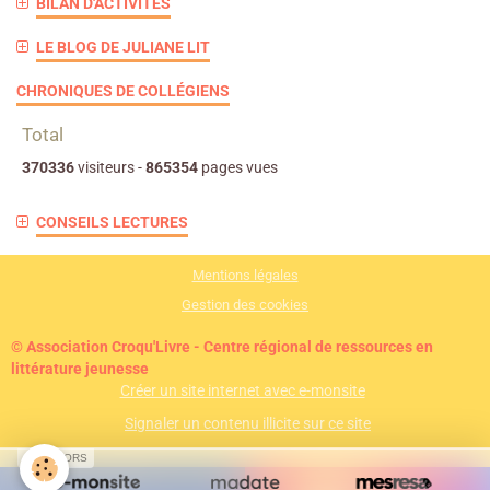
BILAN D'ACTIVITÉS
LE BLOG DE JULIANE LIT
CHRONIQUES DE COLLÉGIENS
Total
370336
visiteurs -
865354
pages vues
CONSEILS LECTURES
Mentions légales
Gestion des cookies
© Association Croqu'Livre - Centre régional de ressources en
littérature jeunesse
Créer un site internet avec e-monsite
Signaler un contenu illicite sur ce site
SPONSORS