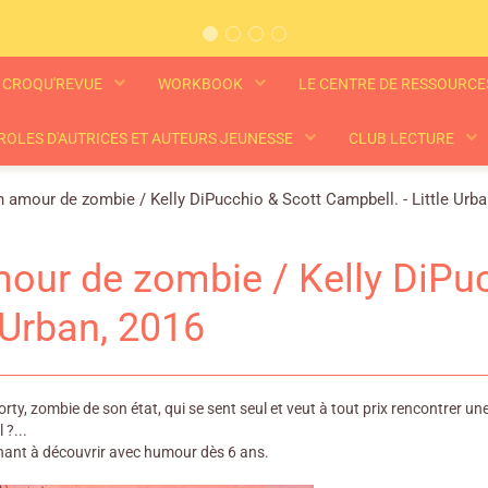
CROQU'REVUE
WORKBOOK
LE CENTRE DE RESSOURC
ROLES D'AUTRICES ET AUTEURS JEUNESSE
CLUB LECTURE
 amour de zombie / Kelly DiPucchio & Scott Campbell. - Little Urba
our de zombie / Kelly DiPuc
e Urban, 2016
orty, zombie de son état, qui se sent seul et veut à tout prix rencontrer u
 ?...
enant à découvrir avec humour dès 6 ans.