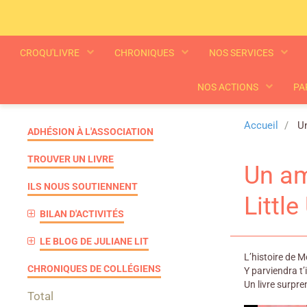
CROQU'LIVRE
CHRONIQUES
NOS SERVICES
NOS ACTIONS
PA
Accueil
Un
ADHÉSION À L'ASSOCIATION
TROUVER UN LIVRE
Un am
ILS NOUS SOUTIENNENT
Littl
BILAN D'ACTIVITÉS
LE BLOG DE JULIANE LIT
L’histoire de M
CHRONIQUES DE COLLÉGIENS
Y parviendra t’il
Un livre surpr
Total