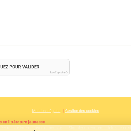
QUEZ POUR VALIDER
IconCaptcha ©
Mentions légales
Gestion des cookies
s en littérature jeunesse
réer un site internet avec e-monsite
Signaler un contenu illicite sur ce s