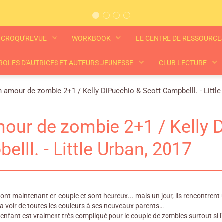
CROQU'REVUE
WORKBOOK
LE CENTRE DE RESSOURC
ROLES D'AUTRICES ET AUTEURS JEUNESSE
CLUB LECTURE
 amour de zombie 2+1 / Kelly DiPucchio & Scott Campbelll. - Little
our de zombie 2+1 / Kelly D
elll. - Little Urban, 2017
sont maintenant en couple et sont heureux... mais un jour, ils rencontrent
ra voir de toutes les couleurs à ses nouveaux parents…
enfant est vraiment très compliqué pour le couple de zombies surtout si l