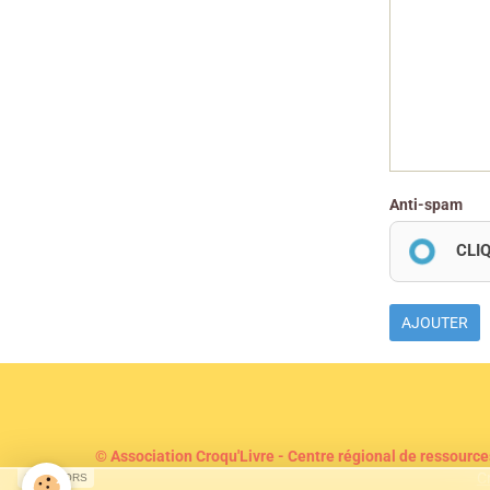
Anti-spam
CLI
AJOUTER
© Association Croqu'Livre - Centre régional de ressource
C
SPONSORS