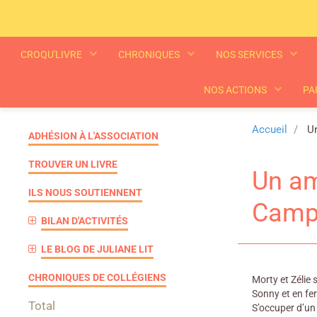
CROQU'LIVRE
CHRONIQUES
NOS SERVICES
NOS ACTIONS
PA
Accueil
Un
ADHÉSION À L'ASSOCIATION
TROUVER UN LIVRE
Un am
ILS NOUS SOUTIENNENT
Campb
BILAN D'ACTIVITÉS
LE BLOG DE JULIANE LIT
CHRONIQUES DE COLLÉGIENS
Morty et Zélie 
Sonny et en fe
Total
S’occuper d’un 