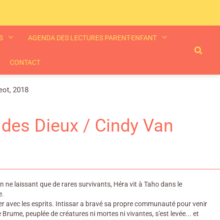
ES
AGENDA DES LECTURES PARENT-ENFANT
CONTACT
eot, 2018
 des Dieux / Cindy Van
ne laissant que de rares survivants, Héra vit à Taho dans le
e.
r avec les esprits. Intissar a bravé sa propre communauté pour venir
e Brume, peuplée de créatures ni mortes ni vivantes, s'est levée... et