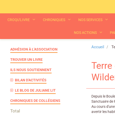
CROQU'LIVRE
CHRONIQUES
NOS SERVICES
NOS ACTIONS
PA
Accueil
Te
ADHÉSION À L'ASSOCIATION
TROUVER UN LIVRE
Terre
ILS NOUS SOUTIENNENT
Wilde
BILAN D'ACTIVITÉS
LE BLOG DE JULIANE LIT
Depuis le Boul
CHRONIQUES DE COLLÉGIENS
Sanctuaire de P
Au cours d'une
Total
avertir les hab