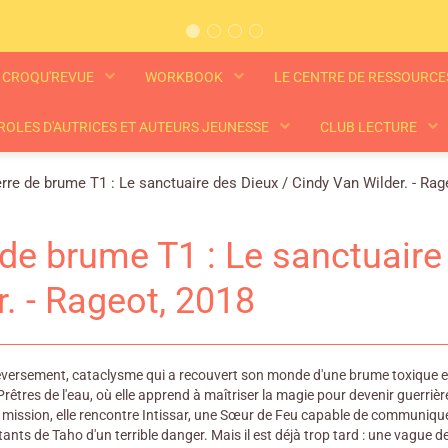
CROQU'REVUE
WORKBOOK
LE CENTRE DE RESSOURC
ROLES D'AUTRICES ET AUTEURS JEUNESSE
CLUB LECTURE
rre de brume T1 : Le sanctuaire des Dieux / Cindy Van Wilder. - Rag
 de brume T1 : Le sanctuaire
r. - Rageot, 2018
eversement, cataclysme qui a recouvert son monde d'une brume toxique en 
rêtres de l'eau, où elle apprend à maîtriser la magie pour devenir guerrièr
 mission, elle rencontre Intissar, une Sœur de Feu capable de communique
itants de Taho d'un terrible danger. Mais il est déjà trop tard : une vague d