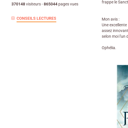
frappe le Sanct
370148
visiteurs -
865044
pages vues
CONSEILS LECTURES
Mon avis :
Une excellente l
assez innovant.
selon moi l'un 
Ophélia.