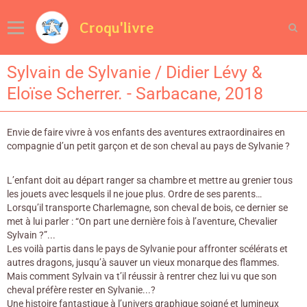
Croqu'livre
Sylvain de Sylvanie / Didier Lévy &
Eloïse Scherrer. - Sarbacane, 2018
Envie de faire vivre à vos enfants des aventures extraordinaires en
compagnie d’un petit garçon et de son cheval au pays de Sylvanie ?
L’enfant doit au départ ranger sa chambre et mettre au grenier tous
les jouets avec lesquels il ne joue plus. Ordre de ses parents…
Lorsqu’il transporte Charlemagne, son cheval de bois, ce dernier se
met à lui parler : “On part une dernière fois à l’aventure, Chevalier
Sylvain ?”...
Les voilà partis dans le pays de Sylvanie pour affronter scélérats et
autres dragons, jusqu’à sauver un vieux monarque des flammes.
Mais comment Sylvain va t’il réussir à rentrer chez lui vu que son
cheval préfère rester en Sylvanie...?
Une histoire fantastique à l’univers graphique soigné et lumineux