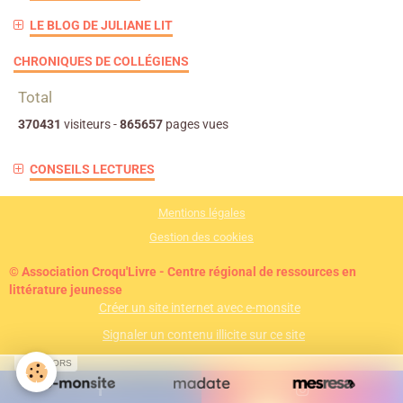
LE BLOG DE JULIANE LIT
CHRONIQUES DE COLLÉGIENS
Total
370431
visiteurs -
865657
pages vues
CONSEILS LECTURES
Mentions légales
Gestion des cookies
© Association Croqu'Livre - Centre régional de ressources en
littérature jeunesse
Créer un site internet avec e-monsite
Signaler un contenu illicite sur ce site
SPONSORS