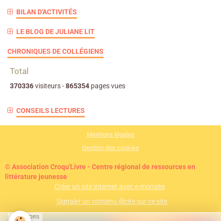
BILAN D'ACTIVITÉS
LE BLOG DE JULIANE LIT
CHRONIQUES DE COLLÉGIENS
Total
370336
visiteurs -
865354
pages vues
CONSEILS LECTURES
Mentions légales
Gestion des cookies
© Association Croqu'Livre - Centre régional de ressources en
littérature jeunesse
Créer un site internet avec e-monsite
Signaler un contenu illicite sur ce site
SPONSORS