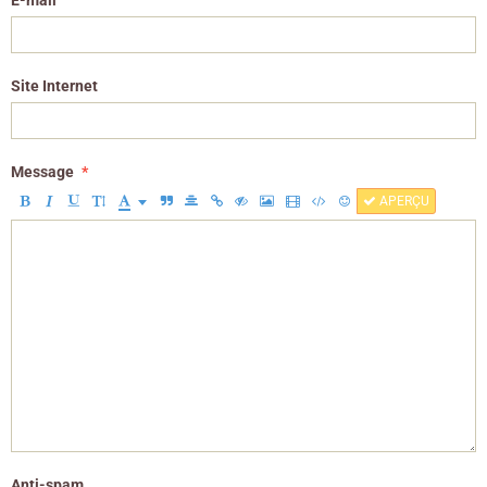
E-mail
Site Internet
Message
APERÇU
Anti-spam