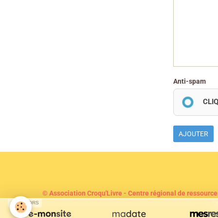
Anti-spam
CLI
AJOUTER
© Association Croqu'Livre - Centre régional de ressource
C
SPONSORS