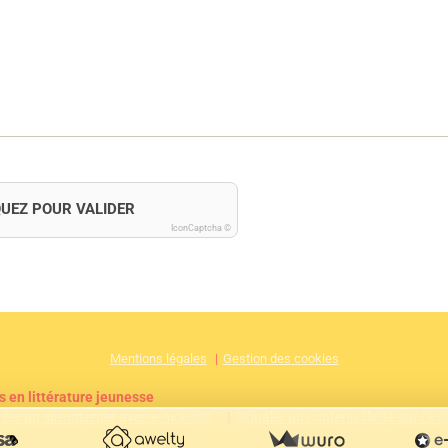
QUEZ POUR VALIDER
IconCaptcha ©
Mentions légales
Gestion des cookies
s en littérature jeunesse
réer un site internet avec e-monsite
Signaler un contenu illicite sur ce s