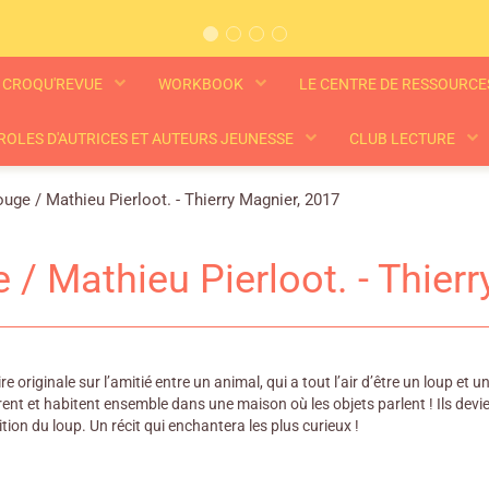
CROQU'REVUE
WORKBOOK
LE CENTRE DE RESSOURC
ROLES D'AUTRICES ET AUTEURS JEUNESSE
CLUB LECTURE
uge / Mathieu Pierloot. - Thierry Magnier, 2017
 / Mathieu Pierloot. - Thier
ire originale sur l’amitié entre un animal, qui a tout l’air d’être un loup e
trent et habitent ensemble dans une maison où les objets parlent ! Ils de
ition du loup. Un récit qui enchantera les plus curieux !