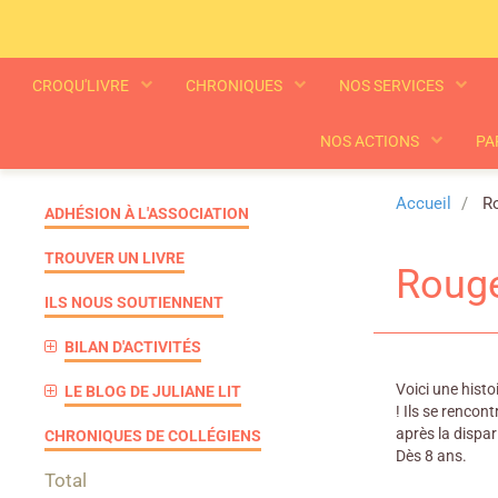
CROQU'LIVRE
CHRONIQUES
NOS SERVICES
NOS ACTIONS
PA
Accueil
Ro
ADHÉSION À L'ASSOCIATION
TROUVER UN LIVRE
Rouge
ILS NOUS SOUTIENNENT
BILAN D'ACTIVITÉS
Voici une histo
LE BLOG DE JULIANE LIT
! Ils se rencon
après la dispar
CHRONIQUES DE COLLÉGIENS
Dès 8 ans.
Total