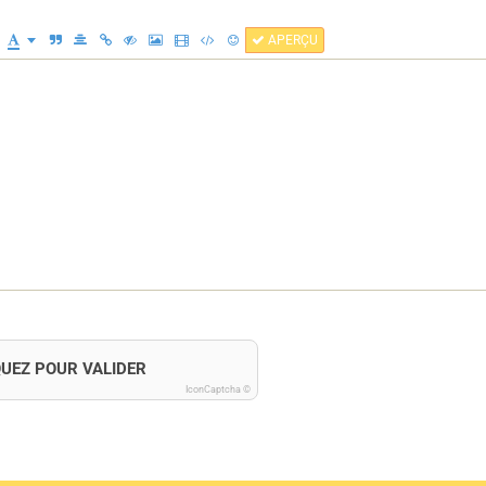
APERÇU
QUEZ POUR VALIDER
IconCaptcha ©