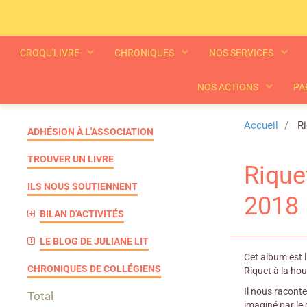
CROQU'LIVRE
CHRONIQUES
NOS SERVICES
NOS ACTIONS
PA
Accueil
Ri
ADHÉSION À L'ASSOCIATION
TROUVER UN LIVRE
Riquet
ILS NOUS SOUTIENNENT
2018
BILAN D'ACTIVITÉS
LE BLOG DE JULIANE LIT
Cet album est 
CHRONIQUES DE COLLÉGIENS
Riquet à la hou
Il nous raconte
Total
imaginé par le 