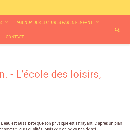
ES
AGENDA DES LECTURES PARENT-ENFANT
CONTACT
 - L’école des loisirs,
nce Beau est aussi bête que son physique est attrayant. D'après un plan
ansmettre leurs qualités. Mais ce plan ne va pas de soi.