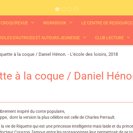
CROQU'REVUE
WORKBOOK
LE CENTRE DE RESSOURC
ROLES D'AUTRICES ET AUTEURS JEUNESSE
CLUB LECTURE
quette à la coque / Daniel Hénon. - L’école des loisirs, 2018
te à la coque / Daniel Hénon.
librement inspiré du conte populaire,
ppe, dont la version la plus célèbre est celle de Charles Perrault.
 la vie de Riquette qui est une princesse intelligente mais laide et du pri
docteur Corazon, l'amour entre les protagonistes leur permettrait de se tr