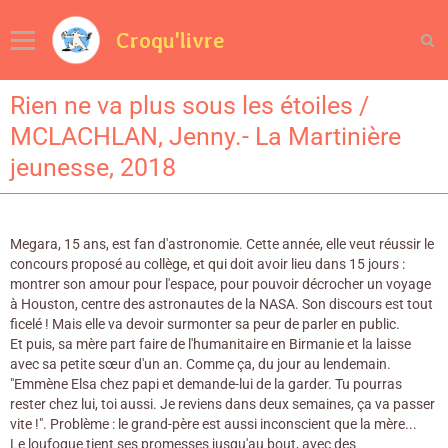
Croqu'livre
Rien ne va plus sous les étoiles /
MCLACHLAN, Jenny.- La Martinière
jeunesse, 2018
Megara, 15 ans, est fan d'astronomie. Cette année, elle veut réussir le
concours proposé au collège, et qui doit avoir lieu dans 15 jours :
montrer son amour pour l'espace, pour pouvoir décrocher un voyage
à Houston, centre des astronautes de la NASA. Son discours est tout
ficelé ! Mais elle va devoir surmonter sa peur de parler en public.
Et puis, sa mère part faire de l'humanitaire en Birmanie et la laisse
avec sa petite sœur d'un an. Comme ça, du jour au lendemain.
"Emmène Elsa chez papi et demande-lui de la garder. Tu pourras
rester chez lui, toi aussi. Je reviens dans deux semaines, ça va passer
vite !". Problème : le grand-père est aussi inconscient que la mère...
Le loufoque tient ses promesses jusqu'au bout, avec des