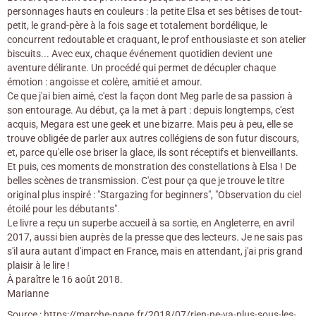
personnages hauts en couleurs : la petite Elsa et ses bêtises de tout-
petit, le grand-père à la fois sage et totalement bordélique, le
concurrent redoutable et craquant, le prof enthousiaste et son atelier
biscuits... Avec eux, chaque événement quotidien devient une
aventure délirante. Un procédé qui permet de décupler chaque
émotion : angoisse et colère, amitié et amour.
Ce que j'ai bien aimé, c'est la façon dont Meg parle de sa passion à
son entourage. Au début, ça la met à part : depuis longtemps, c'est
acquis, Megara est une geek et une bizarre. Mais peu à peu, elle se
trouve obligée de parler aux autres collégiens de son futur discours,
et, parce qu'elle ose briser la glace, ils sont réceptifs et bienveillants.
Et puis, ces moments de monstration des constellations à Elsa ! De
belles scènes de transmission. C'est pour ça que je trouve le titre
original plus inspiré : "Stargazing for beginners", "Observation du ciel
étoilé pour les débutants".
Le livre a reçu un superbe accueil à sa sortie, en Angleterre, en avril
2017, aussi bien auprès de la presse que des lecteurs. Je ne sais pas
s'il aura autant d'impact en France, mais en attendant, j'ai pris grand
plaisir à le lire !
À paraître le 16 août 2018.
Marianne
Source : https://marche-page.fr/2018/07/rien-ne-va-plus-sous-les-