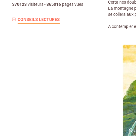
Certaines doubl
370123
visiteurs -
865016
pages vues
La montagne pen
se collera aux 
CONSEILS LECTURES
A contempler e