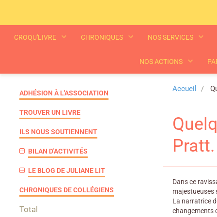
CROQU'LIVRE
CHRONIQUES
NOS SERVICES
NOS ACTIONS
PA
Accueil
Qu
ADHÉSION À L'ASSOCIATION
TROUVER UN LIVRE
Quelq
ILS NOUS SOUTIENNENT
Pratt
BILAN D'ACTIVITÉS
LE BLOG DE JULIANE LIT
Dans ce ravissa
CHRONIQUES DE COLLÉGIENS
majestueuses s
La narratrice d
Total
changements cl