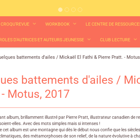
CROQU'REVUE
WORKBOOK
LE CENTRE DE RESSOURC
ROLES D'AUTRICES ET AUTEURS JEUNESSE
CLUB LECTURE
elques battements d'ailes / Mickaël El Fathi & Pierre Pratt. - Motus
ues battements d'ailes / Mic
. - Motus, 2017
nt album, brillamment illustré par Pierre Pratt, illustrateur canadien de 
oient-elles. Avec des mots simples mais si intenses !
e cet album est une montagne qui dès le début nous confie que les siècles s'
imatiques, des métamorphoses de son relief, de la nature évolutive à c