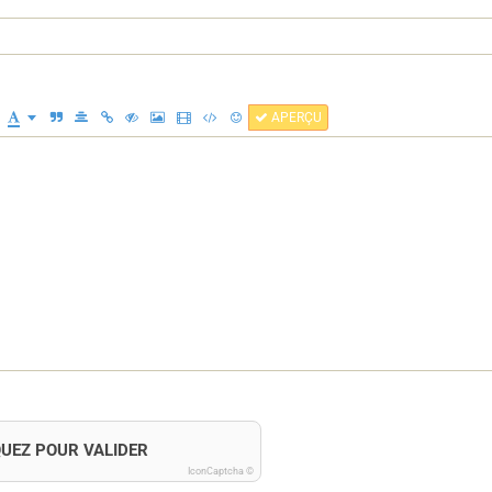
APERÇU
QUEZ POUR VALIDER
IconCaptcha ©