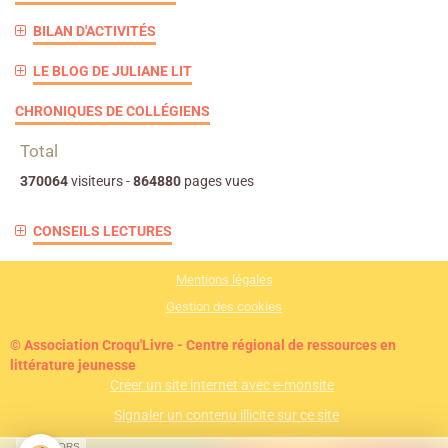
BILAN D'ACTIVITÉS
LE BLOG DE JULIANE LIT
CHRONIQUES DE COLLÉGIENS
Total
370064
visiteurs -
864880
pages vues
CONSEILS LECTURES
Mentions légales
Gestion des cookies
© Association Croqu'Livre - Centre régional de ressources en
littérature jeunesse
Créer un site internet avec e-monsite
Signaler un contenu illicite sur ce site
SPONSORS