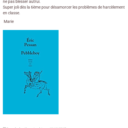
ne pas blesser autrui.
Super joli dès la 6ème pour désamorcer les problèmes de harcèlement
en classe.
Marie