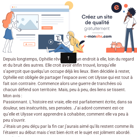
Croqu'livre
Ophélie / Charlotte Gingras. - Alice,
2018
Depuis longtemps, Ophélie rêve d’avoir un endroit à elle, loin du regard
et du bruit des autres. Elle croit avoir enfin trouvé, lorsqu’elle
s’aperçoit que quelqu’un occupe déjà les lieux. Bien décidée à rester,
Ophélie est obligée de partager l’espace avec cet Ulysse qui est tout à
fait son contraire. Commence alors une guerre de tranchées où
chacun défend son territoire. Mais, peu à peu, des liens se tissent.
Mon avis :
Passionnant. L’histoire est vraie, elle est parfaitement écrite, dans sa
douleur, ses insécurités, ses pensées. J’ai adoré comment est-ce
qu’elle et Ulysse vont apprendre à cohabiter, comment elle va peu à
peu s’ouvrir.
J’étais un peu déçu par la fin car j’aurais aimé qu’ils restent comme ils
l’étaient au début mais c’est bien écrit et le sujet est joliment abordé.