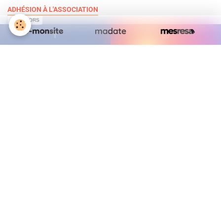
ADHÉSION À L'ASSOCIATION
SPONSORS
TROUVER UN LIVRE
ILS NOUS SOUTIENNENT
BILAN D'ACTIVITÉS
LE BLOG DE JULIANE LIT
CHRONIQUES DE COLLÉGIENS
Total
369909
visiteurs -
864705
pages vues
CONSEILS LECTURES
Mentions légales
Gestion des cookies