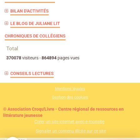
BILAN D'ACTIVITÉS
LE BLOG DE JULIANE LIT
CHRONIQUES DE COLLÉGIENS
Total
370078
visiteurs -
864894
pages vues
CONSEILS LECTURES
Mentions légales
Gestion des cookies
© Association Croqu'Livre - Centre régional de ressources en
littérature jeunesse
Créer un site internet avec e-monsite
Signaler un contenu illicite sur ce site