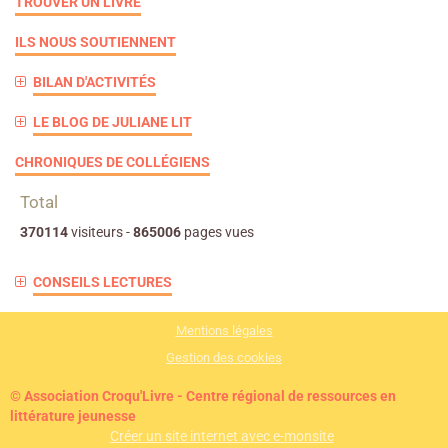
TROUVER UN LIVRE
ILS NOUS SOUTIENNENT
BILAN D'ACTIVITÉS
LE BLOG DE JULIANE LIT
CHRONIQUES DE COLLÉGIENS
Total
370114
visiteurs -
865006
pages vues
CONSEILS LECTURES
Mentions légales
Gestion des cookies
© Association Croqu'Livre - Centre régional de ressources en
littérature jeunesse
Créer un site internet avec e-monsite