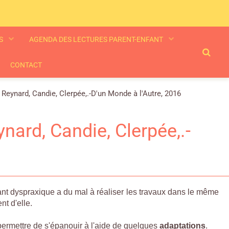
ES
AGENDA DES LECTURES PARENT-ENFANT
CONTACT
eynard, Candie, Clerpée,.-D'un Monde à l'Autre, 2016
ard, Candie, Clerpée,.-
enfant dyspraxique a du mal à réaliser les travaux dans le même
nt d'elle.
ermettre de s'épanouir à l'aide de quelques
adaptations
.