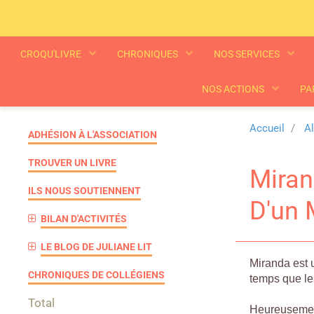
CROQU'LIVRE
CHRONIQUES
NOS SERVICES
NOS ACTIONS
PA
Accueil
A
ADHÉSION À L'ASSOCIATION
TROUVER UN LIVRE
Miran
ILS NOUS SOUTIENNENT
D'un 
BILAN D'ACTIVITÉS
LE BLOG DE JULIANE LIT
Miranda est
CHRONIQUES DE COLLÉGIENS
temps que le
Total
Heureusement