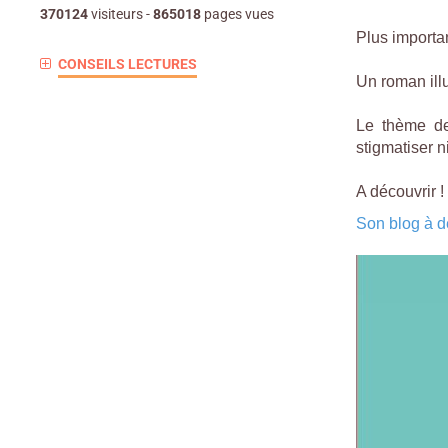
370124
visiteurs -
865018
pages vues
Plus importan
CONSEILS LECTURES
Un roman ill
Le thème de
stigmatiser n
A découvrir 
Son blog à dé