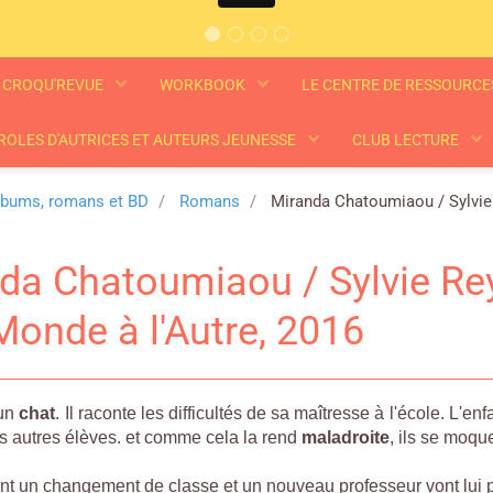
CROQU'REVUE
WORKBOOK
LE CENTRE DE RESSOURC
ROLES D'AUTRICES ET AUTEURS JEUNESSE
CLUB LECTURE
lbums, romans et BD
Romans
Miranda Chatoumiaou / Sylvie R
da Chatoumiaou / Sylvie Reyn
Monde à l'Autre, 2016
 un
chat
. Il raconte les difficultés de sa maîtresse à l'école. L'
s autres élèves. et comme cela la rend
maladroite
, ils se moque
 un changement de classe et un nouveau professeur vont lui p