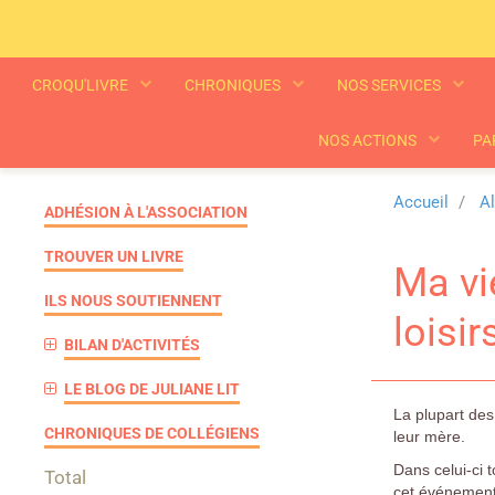
CROQU'LIVRE
CHRONIQUES
NOS SERVICES
NOS ACTIONS
PA
Accueil
A
ADHÉSION À L'ASSOCIATION
TROUVER UN LIVRE
Ma vi
ILS NOUS SOUTIENNENT
loisir
BILAN D'ACTIVITÉS
LE BLOG DE JULIANE LIT
La plupart des 
CHRONIQUES DE COLLÉGIENS
leur mère.
Dans celui-ci 
Total
cet événement 