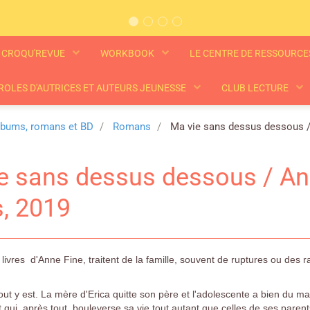
CROQU'REVUE
WORKBOOK
LE CENTRE DE RESSOURC
ROLES D'AUTRICES ET AUTEURS JEUNESSE
CLUB LECTURE
lbums, romans et BD
Romans
Ma vie sans dessus dessous / A
e sans dessus dessous / Ann
s, 2019
livres d'Anne Fine, traitent de la famille, souvent de ruptures ou des ra
tout y est. La mère d'Erica quitte son père et l'adolescente a bien du ma
qui, après tout, bouleverse sa vie tout autant que celles de ses parent