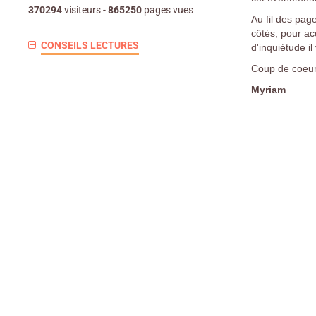
370294
visiteurs -
865250
pages vues
Au fil des pag
côtés, pour ac
CONSEILS LECTURES
d'inquiétude i
Coup de coeu
Myriam