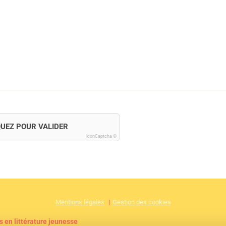
QUEZ POUR VALIDER
IconCaptcha ©
Mentions légales
Gestion des cookies
s en littérature jeunesse