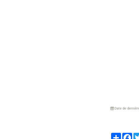
Date de dernièr
Partager
Fa