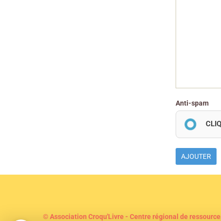
Anti-spam
CLI
AJOUTER
© Association Croqu'Livre - Centre régional de ressource