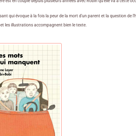
ré est en couple depuis plusieurs années avec Robin qu'elle va à cette occ
ssant qui évoque à la fois la peur de la mort d'un parent et la question de 
n et les illustrations accompagnent bien le texte.