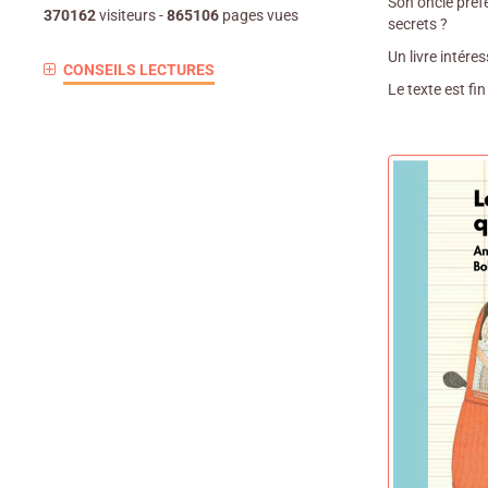
Son oncle préfé
370162
visiteurs -
865106
pages vues
secrets ?
Un livre intére
CONSEILS LECTURES
Le texte est fi