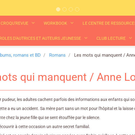
CROQU'REVUE
WORKBOOK
LE CENTRE DE RESSOURC
ROLES D'AUTRICES ET AUTEURS JEUNESSE
CLUB LECTURE
lbums, romans et BD
Romans
Les mots qui manquent / Anne 
ots qui manquent / Anne Loy
 pudeur, les adultes cachent parfois des informations aux enfants qui souf
tte a eu un accident. Sa mère part sans un mot pour l'hôpital et la laisse 
e chez la jeune fille qui se sent étouffée par le silence.
découvrir à cette occasion un autre secret familial.