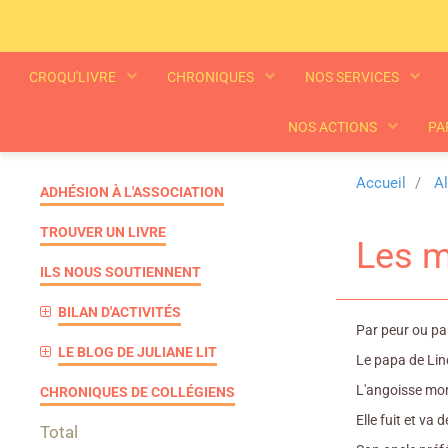
CROQU'LIVRE
CHRONIQUES
NOS SERVICES
NOS ACTIONS
PA
Accueil
A
ADHÉSION À L'ASSOCIATION
TROUVER UN LIVRE
Les m
ILS NOUS SOUTIENNENT
BILAN D'ACTIVITÉS
Par peur ou par
LE BLOG DE JULIANE LIT
Le papa de Line
L'angoisse mont
CHRONIQUES DE COLLÉGIENS
Elle fuit et va 
Total