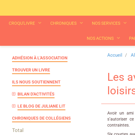
CROQU'LIVRE
CHRONIQUES
NOS SERVICES
NOS ACTIONS
PA
Accueil
A
ADHÉSION À L'ASSOCIATION
TROUVER UN LIVRE
Les a
ILS NOUS SOUTIENNENT
loisir
BILAN D'ACTIVITÉS
LE BLOG DE JULIANE LIT
Avoir un ami 
CHRONIQUES DE COLLÉGIENS
s’autoriser c
contraintes.
Total
Six courtes a