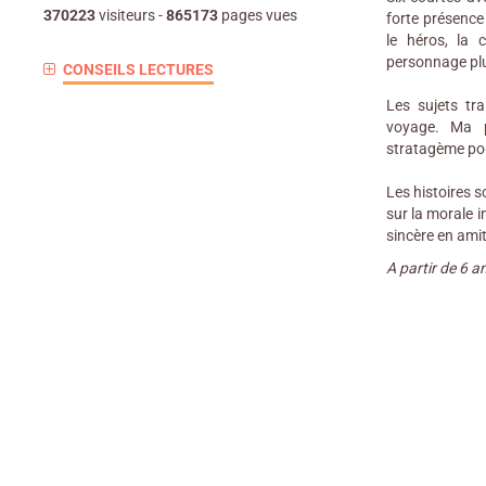
370223
visiteurs -
865173
pages vues
forte présence 
le héros, la 
personnage plu
CONSEILS LECTURES
Les sujets tra
voyage. Ma p
stratagème pou
Les histoires 
sur la morale i
sincère en amit
A partir de 6 a