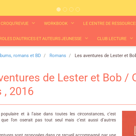
CROQU'REVUE
WORKBOOK
LE CENTRE DE RESSOURC
ROLES D'AUTRICES ET AUTEURS JEUNESSE
CLUB LECTURE
lbums, romans et BD
Romans
Les aventures de Lester et Bob
ventures de Lester et Bob / 
s , 2016
populaire et à l’aise dans toutes les circonstances, c’est
e que l’on oserait pas tout seul mais c’est aussi d’autres
ventures sont proposées dans ce recueil accompagné par une