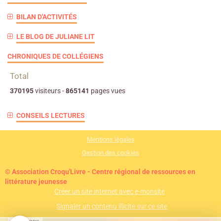
BILAN D'ACTIVITÉS
LE BLOG DE JULIANE LIT
CHRONIQUES DE COLLÉGIENS
Total
370195
visiteurs -
865141
pages vues
CONSEILS LECTURES
Mentions légales
Gestion des cookies
© Association Croqu'Livre - Centre régional de ressources en
littérature jeunesse
Créer un site internet avec e-monsite
Signaler un contenu illicite sur ce site