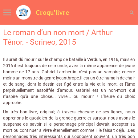
Croqu'livre
Le roman d’un non mort / Arthur
Ténor. - Scrineo, 2015
Il aurait dû mourir sur le champ de bataille à Verdun, en 1916, mais en
2016 il est toujours de ce monde, avec la même apparence de jeune
homme de 17 ans. Gabriel Lambertini n'est pas un vampire, encore
moins un monstre du genre lycanthrope.Il est un être humain de chair
et de sang, dont le destin est figé entre la vie et la mort, et l'âme
perpétuellement assoiffée d'amour. Gabriel est un non-mort qui
n'aspire qu'à une chose... vivre... ou mourir ! L'heure du choix
approche.
Un très bon livre, original; à travers chacune de ses lignes, nous
apprenons le quotidien de la grande guerre et surtout nous avons le
suspense de savoir si le personnage principal devrait accepter sa
mort ou continuer à vivre éternellement comme il le faisait déjà...Des
personnages très intéressants qui s'opposent souvent, un très bon