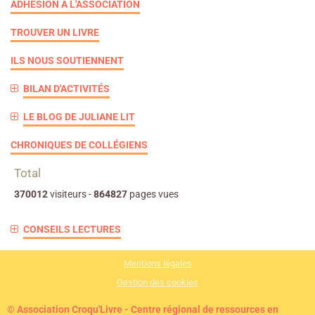
ADHÉSION À L'ASSOCIATION
TROUVER UN LIVRE
ILS NOUS SOUTIENNENT
BILAN D'ACTIVITÉS
LE BLOG DE JULIANE LIT
CHRONIQUES DE COLLÉGIENS
Total
370012
visiteurs -
864827
pages vues
CONSEILS LECTURES
Mentions légales
Gestion des cookies
© Association Croqu'Livre - Centre régional de ressources en