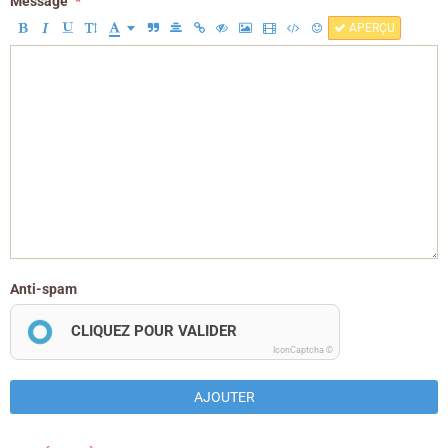
Message
APERÇU
Anti-spam
CLIQUEZ POUR VALIDER
IconCaptcha ©
AJOUTER