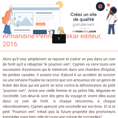
Croqu'livre
La Revanche de la coccinelle /
Armandine Penna. - Oskar editeur,
2016
Alors qu'il veut simplement se reposer et s'aérer un peu dans un coin
de forêt qu'il a rebaptisé "le poumon vert", Cyprien va vivre toute une
succession d'aventures qui le mèneront dans une chambre d'hôpital,
les jambes cassées. Il assiste tout d'abord à un accident de scooter
où une certaine Pauline lui raconte que son amoureux est un genre de
Robin des Bois qui est partit en lutte contre la déforestation du petit
"poumon vert". Arrive une vieille femme et sa petite fille, déguisée en
coccinelle. Ces deux-là sont des gens du voyage et vivent elles aussi
dans ce coin de forêt. A chaque rencontres, à chaque
rebondissement, Cyprien aperçoit une coccinelle sur son bras. Et si ce
petit "Poumon vert" n'était pas la future propriété des promoteurs
immobilier mais bien celle de toute une colonie de coccinelles?