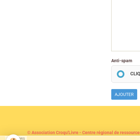
Anti-spam
CLI
AJOUTER
© Association Croqu'Livre - Centre régional de ressource
C
SPONSORS