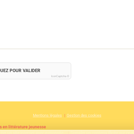
QUEZ POUR VALIDER
IconCaptcha ©
Mentions légales
Gestion des cookies
s en littérature jeunesse
réer un site internet avec e-monsite
Signaler un contenu illicite sur ce s