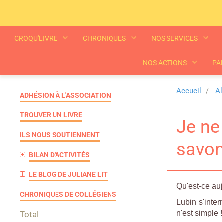
CROQU'LIVRE
CHRONIQUES
NOS SERVICES
NOS ACTIONS
PA
Accueil
A
ADHÉSION À L'ASSOCIATION
TROUVER UN LIVRE
Je ne
ILS NOUS SOUTIENNENT
savon
BILAN D'ACTIVITÉS
LE BLOG DE JULIANE LIT
Qu'est-ce au
CHRONIQUES DE COLLÉGIENS
Lubin s'inter
n'est simple !
Total