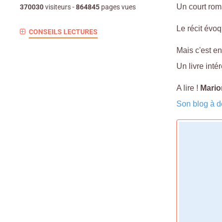
Un court rom
370030
visiteurs -
864845
pages vues
Le récit évo
CONSEILS LECTURES
Mais c'est en
Un livre inté
A lire !
Mario
Son blog à dé