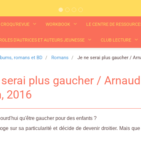
CROQU'REVUE
WORKBOOK
LE CENTRE DE RESSOURC
ROLES D'AUTRICES ET AUTEURS JEUNESSE
CLUB LECTURE
lbums, romans et BD
Romans
Je ne serai plus gaucher / Arna
 serai plus gaucher / Arnaud 
, 2016
jourd'hui qu'être gaucher pour des enfants ?
roge sur sa particularité et décide de devenir droitier. Mais que