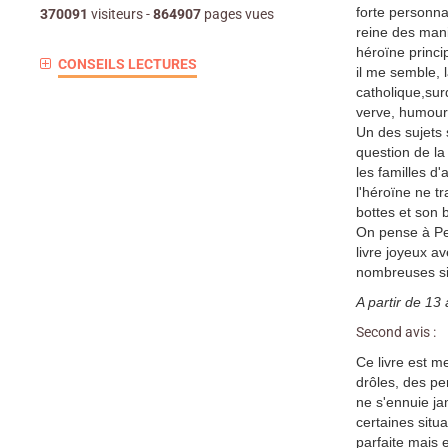
forte personna
370091
visiteurs -
864907
pages vues
reine des mani
héroïne princip
CONSEILS LECTURES
il me semble, 
catholique,su
verve, humour 
Un des sujets 
question de la
les familles d'a
l'héroïne ne t
bottes et son 
On pense à Pe
livre joyeux 
nombreuses sit
A partir de 13
Second avis :
Ce livre est m
drôles, des pe
ne s'ennuie ja
certaines situa
parfaite mais e