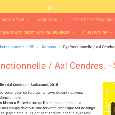
CROQU'REVUE
WORKBOOK
LE CENTRE DE RESSOURC
ROLES D'AUTRICES ET AUTEURS JEUNESSE
CLUB LECTURE
lbums, romans et BD
Romans
Dysfonctionnelle / Axl Cendres
nctionnelle / Axl Cendres. -
le / Axl Cendres. - Sarbacane, 2015
e coeur pour ce livre qui fait vivre devant nos yeux
sfonctionnelle.
n bistrot à Belleville lorsqu'il n'est pas en prison, la
 des camps devenue une fervente catholique fait de longs
ital psychiatrique. Ils ont sept enfants, chacun avec une