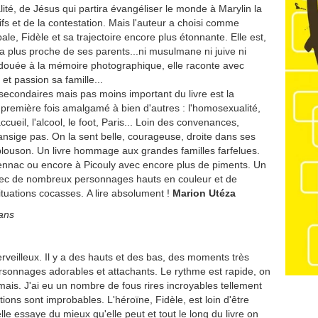
lité, de Jésus qui partira évangéliser le monde à Marylin la
fs et de la contestation. Mais l'auteur a choisi comme
ale, Fidèle et sa trajectoire encore plus étonnante. Elle est,
la plus proche de ses parents...ni musulmane ni juive ni
rdouée à la mémoire photographique, elle raconte avec
et passion sa famille...
secondaires mais pas moins important du livre est la
 première fois amalgamé à bien d'autres : l'homosexualité,
ccueil, l'alcool, le foot, Paris...
Loin des convenances,
ransige pas. On la sent belle, courageuse, droite dans ses
blouson. Un livre hommage aux grandes familles farfelues.
nnac ou encore à Picouly avec encore plus de piments. Un
avec de nombreux personnages hauts en couleur et de
uations cocasses. A lire absolument !
Marion Utéza
 ans
erveilleux. Il y a des hauts et des bas, des moments très
rsonnages adorables et attachants. Le rythme est rapide, on
mais. J'ai eu un nombre de fous rires incroyables tellement
tions sont improbables. L'héroïne, Fidèle, est loin d'être
lle essaye du mieux qu'elle peut et tout le long du livre on