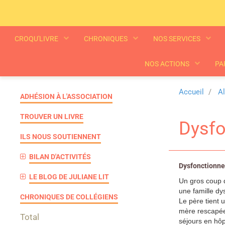
CROQU'LIVRE
CHRONIQUES
NOS SERVICES
NOS ACTIONS
PA
Accueil
A
ADHÉSION À L'ASSOCIATION
TROUVER UN LIVRE
Dysfo
ILS NOUS SOUTIENNENT
BILAN D'ACTIVITÉS
Dysfonctionnel
LE BLOG DE JULIANE LIT
Un gros coup d
une famille dy
CHRONIQUES DE COLLÉGIENS
Le père tient u
mère rescapée
Total
séjours en hôp