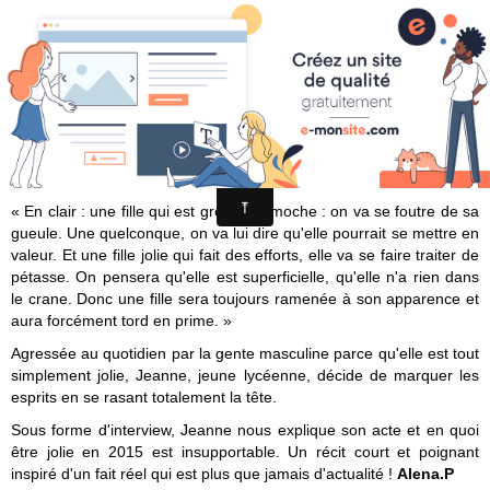
Croqu'livre
De si beaux cheveux / Gwladys
Constant. - Oskar, 2016
« En clair : une fille qui est grosse et moche : on va se foutre de sa
gueule. Une quelconque, on va lui dire qu'elle pourrait se mettre en
valeur. Et une fille jolie qui fait des efforts, elle va se faire traiter de
pétasse. On pensera qu'elle est superficielle, qu'elle n'a rien dans
le crane. Donc une fille sera toujours ramenée à son apparence et
aura forcément tord en prime. »
Agressée au quotidien par la gente masculine parce qu'elle est tout
simplement jolie, Jeanne, jeune lycéenne, décide de marquer les
esprits en se rasant totalement la tête.
Sous forme d'interview, Jeanne nous explique son acte et en quoi
être jolie en 2015 est insupportable.
Un récit court et poignant
inspiré d'un fait réel qui est plus que jamais d'actualité !
Alena.P