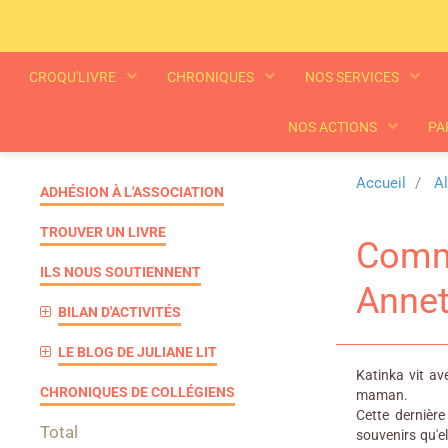
CROQU'LIVRE
CHRONIQUES
NOS SERVICES
NOS ACTIONS
PA
Accueil
A
ADHÉSION À L'ASSOCIATION
TROUVER UN LIVRE
Comme
ILS NOUS SOUTIENNENT
Annet
BILAN D'ACTIVITÉS
LE BLOG DE JULIANE LIT
Katinka vit av
CHRONIQUES DE COLLÉGIENS
maman.
Cette dernière
Total
souvenirs qu'el