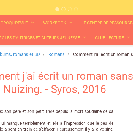
CROQU'REVUE
WORKBOOK
LE CENTRE DE RESSOURC
ROLES D'AUTRICES ET AUTEURS JEUNESSE
CLUB LECTURE
lbums, romans et BD
Romans
Comment j'ai écrit un roman s
nt j'ai écrit un roman sans
 Nuizing. - Syros, 2016
ec son père et son petit frère depuis la mort soudaine de sa
 lui manque terriblement et elle a l'impression que le peu de
le a sont en train de s'effacer. Heureusement il y a la voisine,