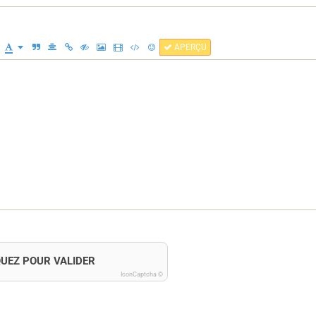
APERÇU
QUEZ POUR VALIDER
IconCaptcha ©