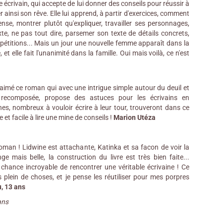
e écrivain, qui accepte de lui donner des conseils pour réussir à
ser ainsi son rêve. Elle lui apprend, à partir d'exercices, comment
nse, montrer plutôt qu'expliquer, travailler ses personnages,
xte, ne pas tout dire, parsemer son texte de détails concrets,
répétitions... Mais un jour une nouvelle femme apparaît dans la
 et elle fait l'unanimité dans la famille. Oui mais voilà, ce n'est
aimé ce roman qui avec une intrigue simple autour du deuil et
 recomposée, propose des astuces pour les écrivains en
nes, nombreux à vouloir écrire à leur tour, trouveront dans ce
et facile à lire une mine de conseils !
Marion Utéza
roman ! Lidwine est attachante, Katinka et sa facon de voir la
ge mais belle, la construction du livre est très bien faite...
chance incroyable de rencontrer une véritable écrivaine ! Ce
is plein de choses, et je pense les réutiliser pour mes porpres
, 13 ans
ans