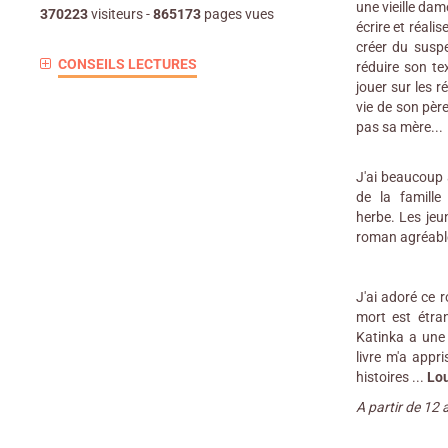
une vieille dam
370223
visiteurs -
865173
pages vues
écrire et réali
créer du suspe
CONSEILS LECTURES
réduire son te
jouer sur les 
vie de son père,
pas sa mère...
J'ai beaucoup 
de la famille
herbe. Les jeu
roman agréable 
J'ai adoré ce 
mort est étran
Katinka a une 
livre m'a appr
histoires ...
Lou
A partir de 12 