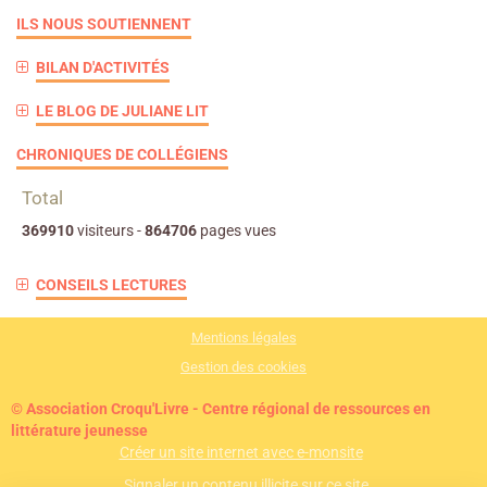
ILS NOUS SOUTIENNENT
BILAN D'ACTIVITÉS
LE BLOG DE JULIANE LIT
CHRONIQUES DE COLLÉGIENS
Total
369910
visiteurs -
864706
pages vues
CONSEILS LECTURES
Mentions légales
Gestion des cookies
© Association Croqu'Livre - Centre régional de ressources en
littérature jeunesse
Créer un site internet avec e-monsite
Signaler un contenu illicite sur ce site