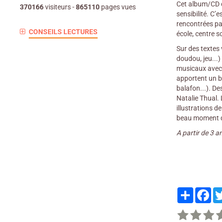
Cet album/CD d
370166
visiteurs -
865110
pages vues
sensibilité. C’
rencontrées par
CONSEILS LECTURES
école, centre s
Sur des textes 
doudou, jeu...)
musicaux avec 
apportent un b
balafon...). D
Natalie Thual. L
illustrations d
beau moment de
A partir de 3 a
Partager
Fa