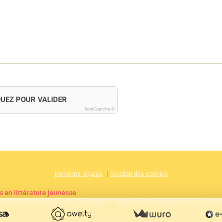
QUEZ POUR VALIDER
IconCaptcha ©
Mentions légales
Gestion des cookies
s en littérature jeunesse
réer un site internet avec e-monsite
Signaler un contenu illicite sur ce s