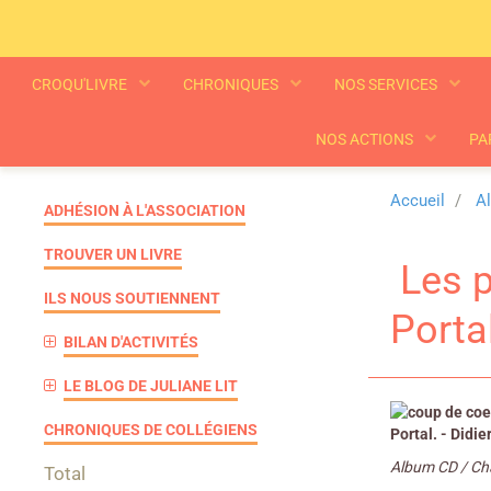
CROQU'LIVRE
CHRONIQUES
NOS SERVICES
NOS ACTIONS
PA
Accueil
A
ADHÉSION À L'ASSOCIATION
TROUVER UN LIVRE
Les pe
ILS NOUS SOUTIENNENT
Portal
BILAN D'ACTIVITÉS
LE BLOG DE JULIANE LIT
CHRONIQUES DE COLLÉGIENS
Portal. - Didie
Album CD / Cha
Total