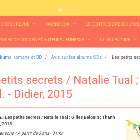
CROQU'REVUE
WORKBOOK
LE CENTRE DE RESSOURC
ROLES D'AUTRICES ET AUTEURS JEUNESSE
CLUB LECTURE
lbums, romans et BD
Avis sur les albums CDs
Les petits secr
tits secrets / Natalie Tual ;
. - Didier, 2015
Les petits secrets / Natalie Tual ; Gilles Belouin ; Thanh
r, 2015
nsons / A partir de 3 ans - 31mn