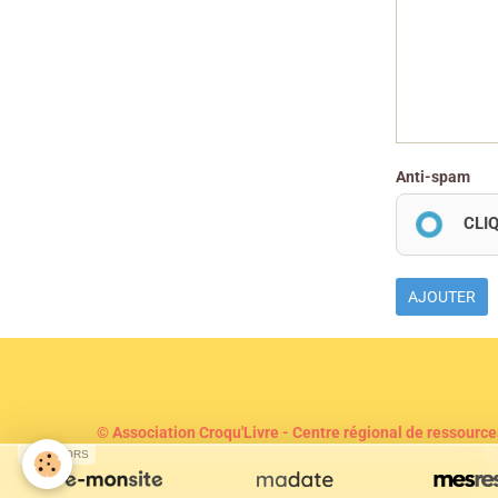
Anti-spam
CLI
AJOUTER
© Association Croqu'Livre - Centre régional de ressource
C
SPONSORS