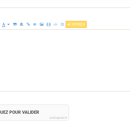
APERÇU
QUEZ POUR VALIDER
IconCaptcha ©