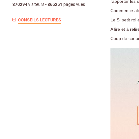
rapporter les 
370294
visiteurs -
865251
pages vues
Commence alors
CONSEILS LECTURES
Le Si petit ro
A lire et à relir
Coup de coeu