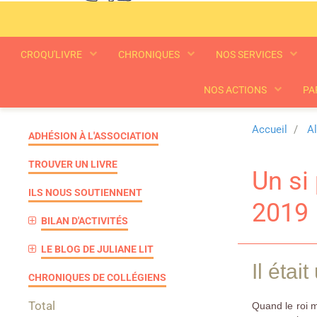
CROQU'LIVRE
CHRONIQUES
NOS SERVICES
NOS ACTIONS
PA
Accueil
A
ADHÉSION À L'ASSOCIATION
TROUVER UN LIVRE
Un si 
ILS NOUS SOUTIENNENT
2019
BILAN D'ACTIVITÉS
LE BLOG DE JULIANE LIT
Il étai
CHRONIQUES DE COLLÉGIENS
Total
Quand le roi m