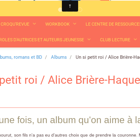
CROQU'REVUE
WORKBOOK
LE CENTRE DE RESSOURC
ROLES D'AUTRICES ET AUTEURS JEUNESSE
CLUB LECTURE
lbums, romans et BD
Albums
Un si petit roi / Alice Brière-H
petit roi / Alice Brière-Haque
t une fois, un album qu'on aime à la
ourut, son fils n'a pas eu d'autres choix que de prendre la couronne. Mai