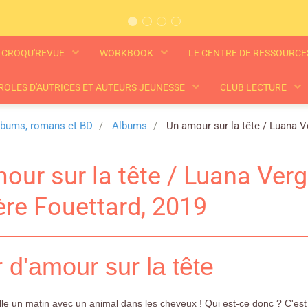
CROQU'REVUE
WORKBOOK
LE CENTRE DE RESSOURC
ROLES D'AUTRICES ET AUTEURS JEUNESSE
CLUB LECTURE
lbums, romans et BD
Albums
Un amour sur la tête / Luana Ve
our sur la tête / Luana Verga
ère Fouettard, 2019
r d'amour sur la tête
ille un matin avec un animal dans les cheveux ! Qui est-ce donc ? C'es