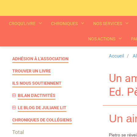
CROQU'LIVRE
CHRONIQUES
NOS SERVICES
NOS ACTIONS
PA
Accueil
A
ADHÉSION À L'ASSOCIATION
TROUVER UN LIVRE
Un am
ILS NOUS SOUTIENNENT
Ed. P
BILAN D'ACTIVITÉS
LE BLOG DE JULIANE LIT
Un ai
CHRONIQUES DE COLLÉGIENS
Total
Pietro se réve