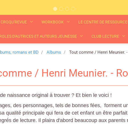
CROQU'REVUE
WORKBOOK
LE CENTRE DE RESSOURC
ROLES D'AUTRICES ET AUTEURS JEUNESSE
CLUB LECTURE
lbums, romans et BD
Albums
Tout comme / Henri Meunier. -
comme / Henri Meunier. - R
e naissance original à trouver ? Et bien le voici !
pages, des personnages, tels de bonnes fées, forment u
 qualité principale qui fera de cet enfant un être parfait.
egrés de lecture. Il plaira d'abord beaucoup aux parents
.