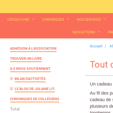
CROQU'LIVRE
CHRONIQUES
NOS SERVICES
NOS ACTIONS
PA
Accueil
A
ADHÉSION À L'ASSOCIATION
TROUVER UN LIVRE
Tout 
ILS NOUS SOUTIENNENT
BILAN D'ACTIVITÉS
Un cadeau d
LE BLOG DE JULIANE LIT
Au fil des 
CHRONIQUES DE COLLÉGIENS
cadeau de sa
plusieurs d
Total
longtemps