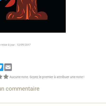
e mise à jour : 12/09/2017
cebook
Twitter
Email
Aucune note. Soyez le premier à attribuer une note !
 un commentaire