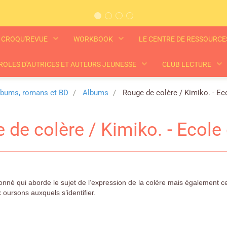
CROQU'REVUE
WORKBOOK
LE CENTRE DE RESSOURC
ROLES D'AUTRICES ET AUTEURS JEUNESSE
CLUB LECTURE
lbums, romans et BD
Albums
Rouge de colère / Kimiko. - Eco
 de colère / Kimiko. - Ecole 
nné qui aborde le sujet de l’expression de la colère mais également ce
 oursons auxquels s’identifier.