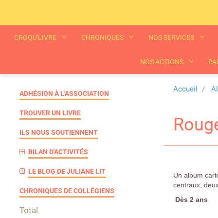
CROQU'LIVRE
CHRONIQUES
NOS SERVICES
NOS ACTIONS
PA
Accueil
A
ADHÉSION À L'ASSOCIATION
TROUVER UN LIVRE
Rouge
ILS NOUS SOUTIENNENT
BILAN D'ACTIVITÉS
LE BLOG DE JULIANE LIT
Un album carto
centraux, deux
CHRONIQUES DE COLLÉGIENS
Dès 2 ans
Total