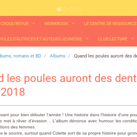
CROQU'REVUE
WORKBOOK
LE CENTRE DE RESSOURC
ROLES D'AUTRICES ET AUTEURS JEUNESSE
CLUB LECTURE
lbums, romans et BD
Albums
Quand les poules auront des de
 les poules auront des dent
, 2018
nt pour bien débuter l’année ! Une histoire dans l’histoire d’une poul
se met à rêver d’évasion… L'album dénonce avec humour les conditions
ditions des femmes.
ne le sourire, surtout quand Colette sort de sa propre histoire pour gro