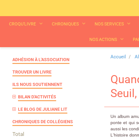
CROQU'LIVRE
CHRONIQUES
NOS SERVICES
NOS ACTIONS
PA
Accueil
A
ADHÉSION À L'ASSOCIATION
TROUVER UN LIVRE
Quand
ILS NOUS SOUTIENNENT
Seuil
BILAN D'ACTIVITÉS
LE BLOG DE JULIANE LIT
Un album amusa
CHRONIQUES DE COLLÉGIENS
ponte et qui 
aussi les con
Total
L'histoire don