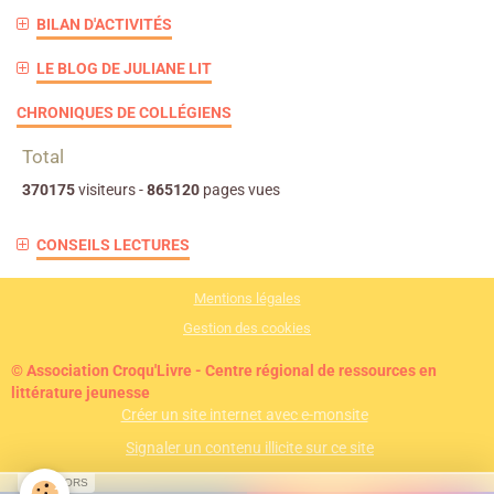
BILAN D'ACTIVITÉS
LE BLOG DE JULIANE LIT
CHRONIQUES DE COLLÉGIENS
Total
370175
visiteurs -
865120
pages vues
CONSEILS LECTURES
Mentions légales
Gestion des cookies
© Association Croqu'Livre - Centre régional de ressources en
littérature jeunesse
Créer un site internet avec e-monsite
Signaler un contenu illicite sur ce site
SPONSORS