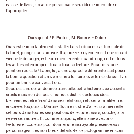
caisse de livres, un autre personnage sera bien content de se
l’approprier...
Ours qui lit / E. Pintus ; M. Bourre. - Didier
Ours est confortablement installé dans la douceur automnale de
la forêt, plongé dans un livre. Il apprécie moyennement que renard
vienne le déranger, est carrément excédé quand loup, cerf et tous
les autres interrompent tour à tour sa lecture. Pour tous, une
punition radicale ! Lapin, lui, a une approche différente, sait poser
la bonne question et arrive même à lui faire lever le nez de son livre
pour un brin de conversation...
Sous ses airs de randonnée tranquille, cette histoire, aux accents
cruels mais non dénués d’humour, distille quelques idées
bienvenues : être "vrai" dans ses relations, refuser la fatalité, lire,
encore et toujours... Martine Bourre illustre d’ailleurs à merveille
cet ours dans toutes ses positions de lecture : assis, couché, à la
renverse, vautré... Et comme toujours, elle manie avec brio
textures et couleurs pour donner une incroyable présence aux
personnages. Les nombreux détails -tel ce pictogramme en coin