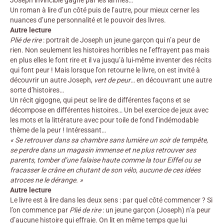
Un roman à lire d’un côté puis de l’autre, pour mieux cerner les
nuances d’une personnalité et le pouvoir des livres.
Autre lecture
Plié de rire
: portrait de Joseph un jeune garçon qui n’a peur de
rien. Non seulement les histoires horribles ne l’effrayent pas mais
en plus elles le font rire et il va jusqu’à lui-même inventer des récits
qui font peur ! Mais lorsque l’on retourne le livre, on est invité à
découvrir un autre Joseph,
vert de peur
… en découvrant une autre
sorte d’histoires…
Un récit gigogne, qui peut se lire de différentes façons et se
décompose en différentes histoires… Un bel exercice de jeux avec
les mots et la littérature avec pour toile de fond l’indémodable
thème de la peur ! Intéressant…
« Se retrouver dans sa chambre sans lumière un soir de tempête,
se perdre dans un magasin immense et ne plus retrouver ses
parents, tomber d’une falaise haute comme la tour Eiffel ou se
fracasser le crâne en chutant de son vélo, aucune de ces idées
atroces ne le dérange. »
Autre lecture
Le livre est à lire dans les deux sens : par quel côté commencer ? Si
l’on commence par
Plié de rire
: un jeune garçon (Joseph) n’a peur
d’aucune histoire qui effraie. On lit en même temps que lui