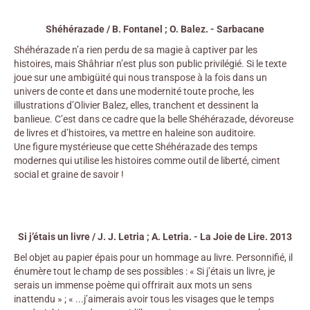
Shéhérazade / B. Fontanel ; O. Balez. - Sarbacane
Shéhérazade n’a rien perdu de sa magie à captiver par les
histoires, mais Shâhriar n’est plus son public privilégié. Si le texte
joue sur une ambigüité qui nous transpose à la fois dans un
univers de conte et dans une modernité toute proche, les
illustrations d’Olivier Balez, elles, tranchent et dessinent la
banlieue. C’est dans ce cadre que la belle Shéhérazade, dévoreuse
de livres et d’histoires, va mettre en haleine son auditoire.
Une figure mystérieuse que cette Shéhérazade des temps
modernes qui utilise les histoires comme outil de liberté, ciment
social et graine de savoir !
Si j’étais un livre / J. J. Letria ; A. Letria. - La Joie de Lire. 2013
Bel objet au papier épais pour un hommage au livre. Personnifié, il
énumère tout le champ de ses possibles : « Si j’étais un livre, je
serais un immense poème qui offrirait aux mots un sens
inattendu » ; « ...j’aimerais avoir tous les visages que le temps