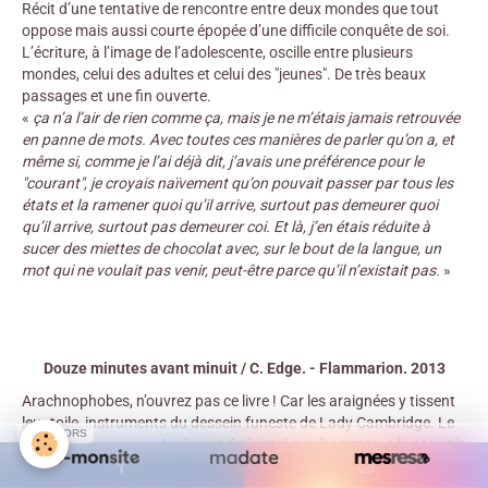
Récit d’une tentative de rencontre entre deux mondes que tout
oppose mais aussi courte épopée d’une difficile conquête de soi.
L’écriture, à l’image de l’adolescente, oscille entre plusieurs
mondes, celui des adultes et celui des "jeunes". De très beaux
passages et une fin ouverte.
«
ça n’a l’air de rien comme ça, mais je ne m’étais jamais retrouvée
en panne de mots. Avec toutes ces manières de parler qu’on a, et
même si, comme je l’ai déjà dit, j’avais une préférence pour le
"courant", je croyais naïvement qu’on pouvait passer par tous les
états et la ramener quoi qu’il arrive, surtout pas demeurer quoi
qu’il arrive, surtout pas demeurer coi. Et là, j’en étais réduite à
sucer des miettes de chocolat avec, sur le bout de la langue, un
mot qui ne voulait pas venir, peut-être parce qu’il n’existait pas.
»
Douze minutes avant minuit / C. Edge. - Flammarion. 2013
Arachnophobes, n’ouvrez pas ce livre ! Car les araignées y tissent
leur toile, instruments du dessein funeste de Lady Cambridge. Le
SPONSORS
venin des
tisseuses de rêves
, administré aux hommes, a le pouvoir
de leur donner, lors de crises d’écriture forcenée, des visions du
futur. En les collectant et les assemblant bout à bout, Lady