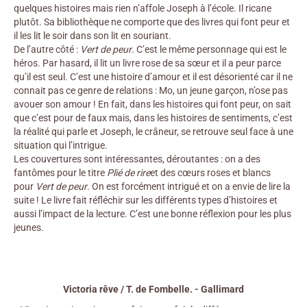
quelques histoires mais rien n’affole Joseph à l’école. Il ricane
plutôt. Sa bibliothèque ne comporte que des livres qui font peur et
il les lit le soir dans son lit en souriant.
De l’autre côté :
Vert de peur
. C’est le même personnage qui est le
héros. Par hasard, il lit un livre rose de sa sœur et il a peur parce
qu’il est seul. C’est une histoire d’amour et il est désorienté car il ne
connait pas ce genre de relations : Mo, un jeune garçon, n’ose pas
avouer son amour ! En fait, dans les histoires qui font peur, on sait
que c’est pour de faux mais, dans les histoires de sentiments, c’est
la réalité qui parle et Joseph, le crâneur, se retrouve seul face à une
situation qui l’intrigue.
Les couvertures sont intéressantes, déroutantes : on a des
fantômes pour le titre
Plié de rire
et des cœurs roses et blancs
pour
Vert de peur
. On est forcément intrigué et on a envie de lire la
suite ! Le livre fait réfléchir sur les différents types d’histoires et
aussi l’impact de la lecture. C’est une bonne réflexion pour les plus
jeunes.
Victoria rêve / T. de Fombelle. - Gallimard