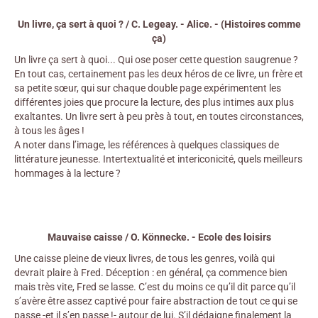
Un livre, ça sert à quoi ? / C. Legeay. - Alice. - (Histoires comme
ça)
Un livre ça sert à quoi... Qui ose poser cette question saugrenue ?
En tout cas, certainement pas les deux héros de ce livre, un frère et
sa petite sœur, qui sur chaque double page expérimentent les
différentes joies que procure la lecture, des plus intimes aux plus
exaltantes. Un livre sert à peu près à tout, en toutes circonstances,
à tous les âges !
A noter dans l’image, les références à quelques classiques de
littérature jeunesse. Intertextualité et intericonicité, quels meilleurs
hommages à la lecture ?
Mauvaise caisse / O. Könnecke. - Ecole des loisirs
Une caisse pleine de vieux livres, de tous les genres, voilà qui
devrait plaire à Fred. Déception : en général, ça commence bien
mais très vite, Fred se lasse. C’est du moins ce qu’il dit parce qu’il
s’avère être assez captivé pour faire abstraction de tout ce qui se
passe -et il s’en passe !- autour de lui. S’il dédaigne finalement la