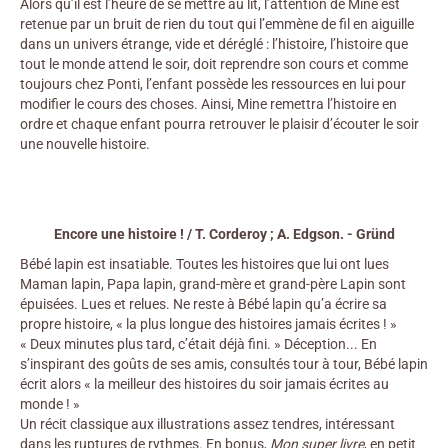
Alors qu’il est l’heure de se mettre au lit, l’attention de Mine est
retenue par un bruit de rien du tout qui l’emmène de fil en aiguille
dans un univers étrange, vide et déréglé : l’histoire, l’histoire que
tout le monde attend le soir, doit reprendre son cours et comme
toujours chez Ponti, l’enfant possède les ressources en lui pour
modifier le cours des choses. Ainsi, Mine remettra l’histoire en
ordre et chaque enfant pourra retrouver le plaisir d’écouter le soir
une nouvelle histoire.
Encore une histoire ! / T. Corderoy ; A. Edgson. - Gründ
Bébé lapin est insatiable. Toutes les histoires que lui ont lues
Maman lapin, Papa lapin, grand-mère et grand-père Lapin sont
épuisées. Lues et relues. Ne reste à Bébé lapin qu’a écrire sa
propre histoire, « la plus longue des histoires jamais écrites ! »
« Deux minutes plus tard, c’était déjà fini. » Déception... En
s’inspirant des goûts de ses amis, consultés tour à tour, Bébé lapin
écrit alors « la meilleur des histoires du soir jamais écrites au
monde ! »
Un récit classique aux illustrations assez tendres, intéressant
dans les ruptures de rythmes. En bonus,
Mon super livre
, en petit