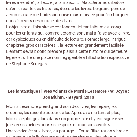
livres à vendre” ; à l’école ; à la maison... Mais Jérôme, s’il adore
qu’on lui conte des histoires, déteste les livres. Le grand-père de
Jérôme a une méthode sournoise mais efficace pour l’embarquer
dans l’univers des mots et des livres.
L’objet livre et l’histoire se confondent ici car l’album est conçu
pour les enfants qui, comme Jérome, sont mal à l’aise avec le livre,
car dyslexiques ou en difficulté de lecture. Format large, intrigue
chapitrée, gros caractères... la lecture est grandement facilitée.
L’enfant devrait donc prendre plaisir à cette histoire qui demeure
légère et offre une place non négligeable à l’illustration expressive
de Stéphane Sénégas.
Les fantastiques livres volants de Morris Lessmore / W. Joyce ;
Joe Bluhm. - Bayard. 2013
Morris Lessmore prend grand soin des livres, les répare, les
ordonne, les raconte autour de lui. Après avoir lu tant et plus,
Morris se plonge alors dans son propre livre et y consigne « ses
joies et ses peines, tous ses espoirs et tout son savoir. »
Une vie dédiée aux livres, au partage... Toute l’illustration vibre de
cet amour de la littérature rendue très vivante, virevoltante.