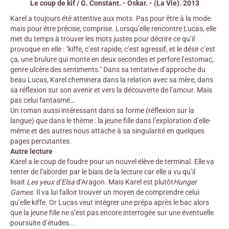
Le coup de kif / G. Constant. - Oskar. - (La Vie). 2013
Karel a toujours été attentive aux mots. Pas pour être à la mode
mais pour être précise, comprise. Lorsqu’elle rencontre Lucas, elle
met du temps à trouver les mots justes pour décrire ce qu’il
provoque en elle : "kiffe, c’est rapide, c’est agressif, et le désir c’est
ça, une brulure qui monte en deux secondes et perfore l’estomac,
genre ulcère des sentiments." Dans sa tentative d’approche du
beau Lucas, Karel cheminera dans la relation avec sa mère, dans
sa réflexion sur son avenir et vers la découverte de l’amour. Mais
pas celui fantasmé…
Un roman aussi intéressant dans sa forme (réflexion sur la
langue) que dans le thème : la jeune fille dans l’exploration d’elle-
même et des autres nous attache à sa singularité en quelques
pages percutantes.
Autre lecture
Karel a le coup de foudre pour un nouvel élève de terminal. Elle va
tenter de l’aborder par le biais de la lecture car elle a vu qu’il
lisait
Les yeux d’Elsa
d’Aragon. Mais Karel est plutôt
Hunger
Games
. Il va lui falloir trouver un moyen de comprendre celui
qu’elle kiffe. Or Lucas veut intégrer une prépa après le bac alors
que la jeune fille ne s’est pas encore interrogée sur une éventuelle
poursuite d’études...