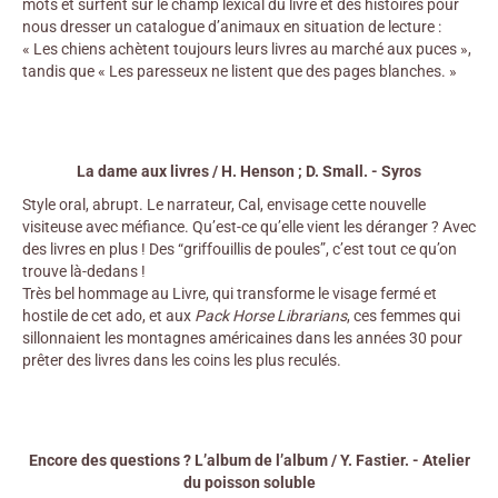
mots et surfent sur le champ lexical du livre et des histoires pour
nous dresser un catalogue d’animaux en situation de lecture :
« Les chiens achètent toujours leurs livres au marché aux puces »,
tandis que « Les paresseux ne listent que des pages blanches. »
La dame aux livres / H. Henson ; D. Small. - Syros
Style oral, abrupt. Le narrateur, Cal, envisage cette nouvelle
visiteuse avec méfiance. Qu’est-ce qu’elle vient les déranger ? Avec
des livres en plus ! Des “griffouillis de poules”, c’est tout ce qu’on
trouve là-dedans !
Très bel hommage au Livre, qui transforme le visage fermé et
hostile de cet ado, et aux
Pack Horse Librarians
, ces femmes qui
sillonnaient les montagnes américaines dans les années 30 pour
prêter des livres dans les coins les plus reculés.
Encore des questions ? L’album de l’album / Y. Fastier. - Atelier
du poisson soluble