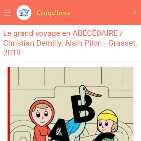
Croqu'livre
Le grand voyage en ABÉCÉDAIRE /
Christian Demilly, Alain Pilon.- Grasset,
2019