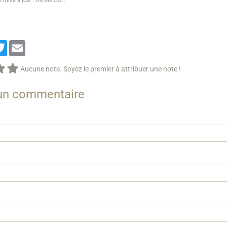
e mise à jour : 09/06/2021
cebook
Twitter
Email
Aucune note. Soyez le premier à attribuer une note !
 un commentaire