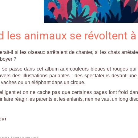
 les animaux se révoltent à
ait-il si les oiseaux arrêtaient de chanter, si les chats arrêta
'aboyer ?
il se passe dans cet album aux couleurs bleues et rouges qui in
avers des illustrations parlantes : des spectateurs devant un
e vaches ou un éléphant dans un cirque.
ntelligent et on ne cache pas que certaines pages font froid da
 faire réagir les parents et les enfants, rien ne vaut un long disco
eur