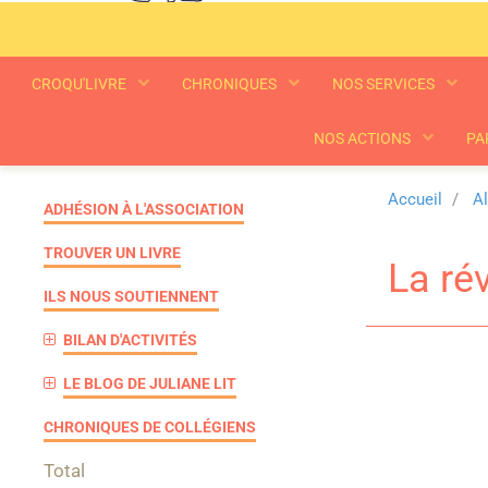
CROQU'LIVRE
CHRONIQUES
NOS SERVICES
NOS ACTIONS
PA
Accueil
A
ADHÉSION À L'ASSOCIATION
TROUVER UN LIVRE
La ré
ILS NOUS SOUTIENNENT
BILAN D'ACTIVITÉS
LE BLOG DE JULIANE LIT
CHRONIQUES DE COLLÉGIENS
Total