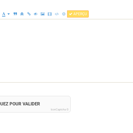
APERÇU
QUEZ POUR VALIDER
IconCaptcha ©