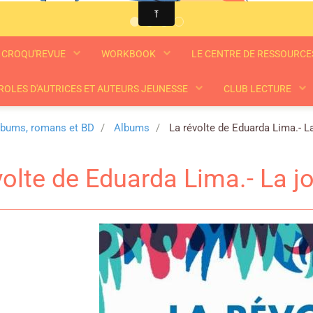
CROQU'REVUE
WORKBOOK
LE CENTRE DE RESSOURC
ROLES D'AUTRICES ET AUTEURS JEUNESSE
CLUB LECTURE
lbums, romans et BD
Albums
La révolte de Eduarda Lima.- La 
volte de Eduarda Lima.- La jo