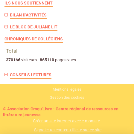
ILS NOUS SOUTIENNENT
BILAN D'ACTIVITÉS
LE BLOG DE JULIANE LIT
CHRONIQUES DE COLLÉGIENS
Total
370166
visiteurs -
865110
pages vues
CONSEILS LECTURES
Mentions légales
Gestion des cookies
© Association Croqu'Livre - Centre régional de ressources en
littérature jeunesse
Créer un site internet avec e-monsite
Signaler un contenu illicite sur ce site