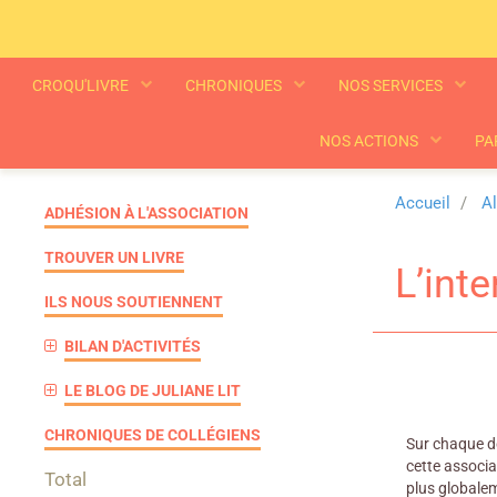
CROQU'LIVRE
CHRONIQUES
NOS SERVICES
NOS ACTIONS
PA
Accueil
A
ADHÉSION À L'ASSOCIATION
TROUVER UN LIVRE
L’inte
ILS NOUS SOUTIENNENT
BILAN D'ACTIVITÉS
LE BLOG DE JULIANE LIT
CHRONIQUES DE COLLÉGIENS
Sur chaque do
cette associa
Total
plus globalem