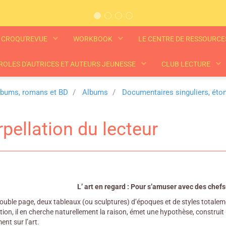
CROQU'REVUE
WORKBOOK
LE CENTRE DE RESSOURC
ROLES D'AUTRICES ET AUTEURS JEUNESSE
CLUB LECTURE
lbums, romans et BD
Albums
Documentaires singuliers, éto
rpellation du lecteur
L’ art en regard : Pour s’amuser avec des chefs
uble page, deux tableaux (ou sculptures) d’époques et de styles totalement
tion, il en cherche naturellement la raison, émet une hypothèse, construit
ent sur l’art.