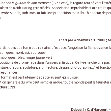
ant de la guitare
de Jan Vermeer (17° siècle), le regard tourné vers l’ext
ulées de Keith Haring (20° siècle). Association improbable et arbitraire 
 cri
de Munch, Bob Raczka fait une proposition mais libre à chacun de pour
n.
L’ art par 4 chemins / S. Curtil ; 
tistiques que l’on traduirait ainsi : l’espace, l’angoisse, la flamboyance, 
aphiques : nord, est, sud, ouest
mboliques : bleu, rouge, jaune, vert
positions de promenade dans l’univers artistique. Ce livre ne cherche pas à 
ture, gravure, sculpture, architecture, design, photographie...) et foncti
 résonances.
 format est parfaitement adapté au parti-pris visuel.
tion générale du livre peut sembler ardue, tout le monde peut le feuilleter a
cture
: CDI
Debout ! / C. d’Harcourt. 