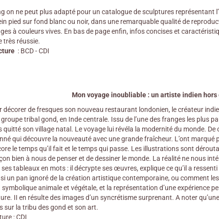
 on ne peut plus adapté pour un catalogue de sculptures représentant l’
ein pied sur fond blanc ou noir, dans une remarquable qualité de reproducti
es à couleurs vives. En bas de page enfin, infos concises et caractérist
 très réussie.
cture
: BCD - CDI
Mon voyage inoubliable : un artiste indien hors 
 décorer de fresques son nouveau restaurant londonien, le créateur indien 
groupe tribal gond, en Inde centrale. Issu de l’une des franges les plus pauv
 quitté son village natal. Le voyage lui révéla la modernité du monde. De cet
né qui découvre la nouveauté avec une grande fraîcheur. L’ont marqué pa
core le temps qu’il fait et le temps qui passe. Les illustrations sont dérout
on bien à nous de penser et de dessiner le monde. La réalité ne nous intér
s ses tableaux en mots : il décrypte ses œuvres, explique ce qu’il a ressenti 
nsi un pan ignoré de la création artistique contemporaine, ou comment les 
 symbolique animale et végétale, et la représentation d’une expérience pe
ture. II en résulte des images d’un syncrétisme surprenant. A noter qu’une
s sur la tribu des gond et son art.
ture : CDI