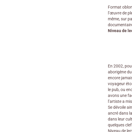
Format oblong
l’œuvre de pl
même, sur pag
documentaire
Niveau de le
En 2002, pour
aborigène du 
encore jamais
voyageur éton
le pub, ou en
avons une faç
l’artiste a mi
Se dévoile ai
ancré dans la
dans leur cul
quelques clef
Niveau de lec