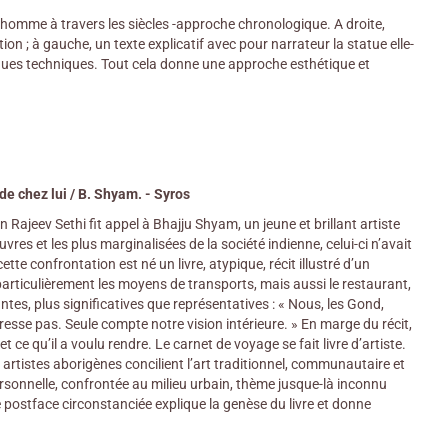
homme à travers les siècles -approche chronologique. A droite,
on ; à gauche, un texte explicatif avec pour narrateur la statue elle-
iques techniques. Tout cela donne une approche esthétique et
de chez lui / B. Shyam. - Syros
Rajeev Sethi fit appel à Bhajju Shyam, un jeune et brillant artiste
res et les plus marginalisées de la société indienne, celui-ci n’avait
te confrontation est né un livre, atypique, récit illustré d’un
rticulièrement les moyens de transports, mais aussi le restaurant,
antes, plus significatives que représentatives : « Nous, les Gond,
esse pas. Seule compte notre vision intérieure. » En marge du récit,
et ce qu’il a voulu rendre. Le carnet de voyage se fait livre d’artiste.
artistes aborigènes concilient l’art traditionnel, communautaire et
rsonnelle, confrontée au milieu urbain, thème jusque-là inconnu
 postface circonstanciée explique la genèse du livre et donne