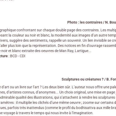
Photo : les contraires / N. Bour
aphique confrontant sur chaque double page des contraires. Les multiple
ant la couleur au noir et blanc, la modernité aux images d’un autre temps
vers, suggère des sentiments, rappelle un souvenir. Un lien invisible se cr
aller plus loin que la représentation. Des notices en fin d’ouvrage rassemb
noir et blanc extraite des oeuvres de Man Ray, Lartigue...
cture
: BCD - CDI
Sculptures ou créatures ? / B. Fon
re d’art ou un livre sur l’art ? Les deux bien sûr. L’auteur nous offre une p
s, d’artistes connus, d’anonymes... Un choix original, une mise en page ju
admirable qualité des illustrations, qui s’attachent à rendre les sculptu
amètres : il multiplie les clichés d’une même oeuvre ; zoome sur certains dé
vues, parfois très inattendus (comme le profil du bodhisattva aux mille bra
une voyage à travers le temps qui nous invite à l’imagination.