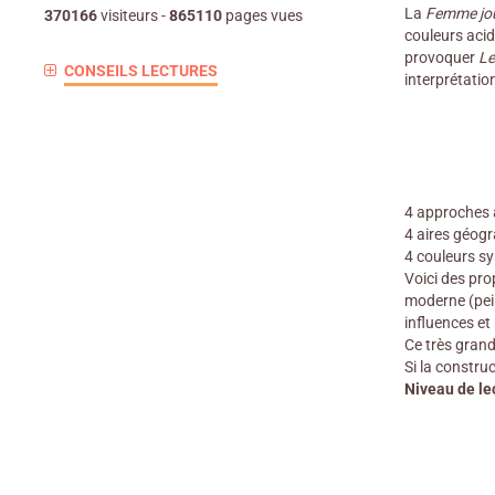
La
Femme jou
370166
visiteurs -
865110
pages vues
couleurs acid
provoquer
Le
CONSEILS LECTURES
interprétatio
4 approches ar
4 aires géogr
4 couleurs sy
Voici des pro
moderne (pein
influences et
Ce très grand
Si la construc
Niveau de le