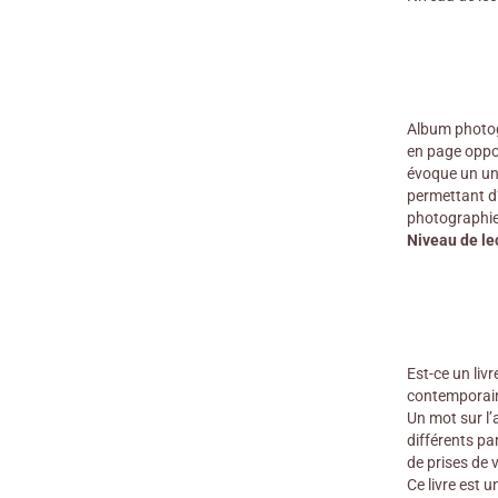
Album photogr
en page oppos
évoque un uni
permettant d’
photographie 
Niveau de le
Est-ce un liv
contemporaine
Un mot sur l’
différents par
de prises de 
Ce livre est 