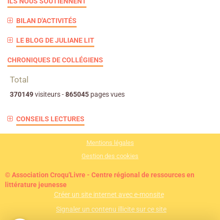
ILS NOUS SOUTIENNENT
BILAN D'ACTIVITÉS
LE BLOG DE JULIANE LIT
CHRONIQUES DE COLLÉGIENS
Total
370149
visiteurs -
865045
pages vues
CONSEILS LECTURES
Mentions légales
Gestion des cookies
© Association Croqu'Livre - Centre régional de ressources en
littérature jeunesse
Créer un site internet avec e-monsite
Signaler un contenu illicite sur ce site